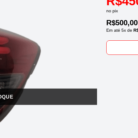
R$
45
no pix
R$
500,00
Em até
5
x de
R