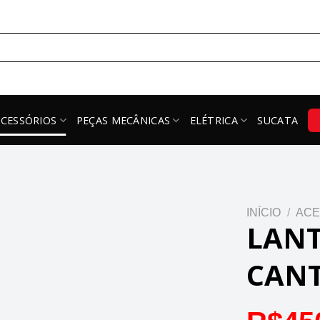
ACESSÓRIOS
PEÇAS MECÂNICAS
ELÉTRICA
SUCATA
INÍCIO
/
ACE
LANT
CANT