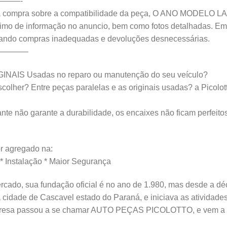
——-
ompra sobre a compatibilidade da peça, O ANO MODELO LAD
áximo de informação no anuncio, bem como fotos detalhadas. Em
tando compras inadequadas e devoluções desnecessárias.
————
IGINAIS Usadas no reparo ou manutenção do seu veículo?
lher? Entre peças paralelas e as originais usadas? a Picolotto
nte não garante a durabilidade, os encaixes não ficam perfeito
 agregado na:
 * Instalação * Maior Segurança
rcado, sua fundação oficial é no ano de 1.980, mas desde a déc
a cidade de Cascavel estado do Paraná, e iniciava as ativid
resa passou a se chamar AUTO PEÇAS PICOLOTTO, e vem a m