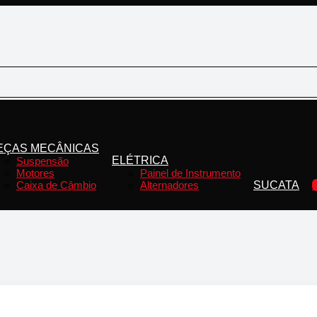
EÇAS MECÂNICAS
ELÉTRICA
Suspensão
Motores
Painel de Instrumento
Caixa de Câmbio
Alternadores
SUCATA