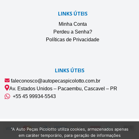
LINKS ÚTEIS
Minha Conta
Perdeu a Senha?
Políticas de Privacidade
LINKS ÚTEIS
faleconosco@autopecaspicolotto.com.br
Av. Estados Unidos – Pacaembu, Cascavel – PR
+55 45 99934‑5543‬
"A Auto Peças Picolotto utiliza cookies, armazenados apenas
em caráter temporário, para geração de informações