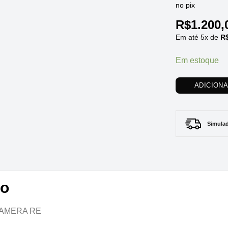
no pix
R$
1.200,
Em até
5
x de
R
Em estoque
ADICION
Simulad
to
CAMERA RE