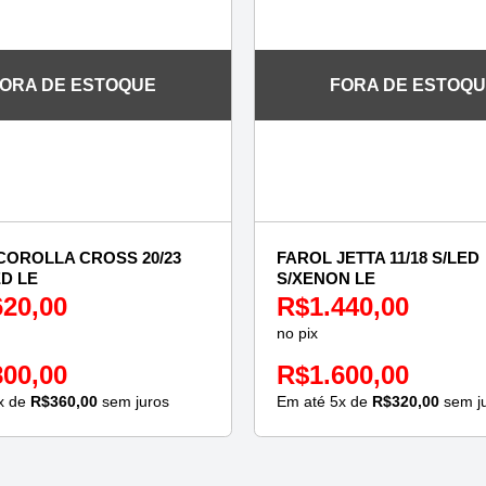
ORA DE ESTOQUE
FORA DE ESTOQ
COROLLA CROSS 20/23
FAROL JETTA 11/18 S/LED
ED LE
S/XENON LE
620,00
R$
1.440,00
no pix
800,00
R$
1.600,00
x de
R$
360,00
sem juros
Em até
5
x de
R$
320,00
sem j