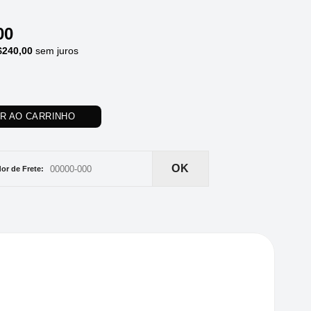
00
$
240,00
sem juros
AR AO CARRINHO
OK
or de Frete: