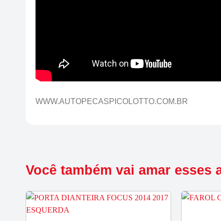
WWW.AUTOPECASPICOLOTTO.COM.BR
Você também vai amar esses 