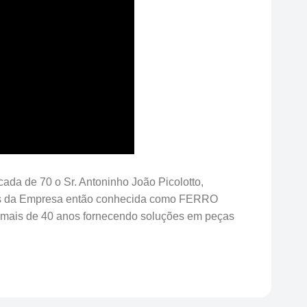
ada de 70 o Sr. Antoninho João Picolotto,
ades da Empresa então conhecida como FERRO
ais de 40 anos fornecendo soluções em peças