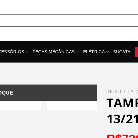
CESSÓRIOS
PEÇAS MECÂNICAS
ELÉTRICA
SUCATA
INÍCIO
/
LAT
TAMP
13/2