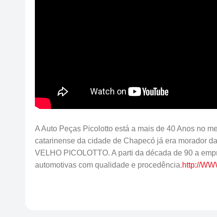
A Auto Peças Picolotto está a mais de 40 Anos no me
catarinense da cidade de Chapecó já era morador d
VELHO PICOLOTTO. A parti da década de 90 a emp
automotivas com qualidade e procedência.
http://