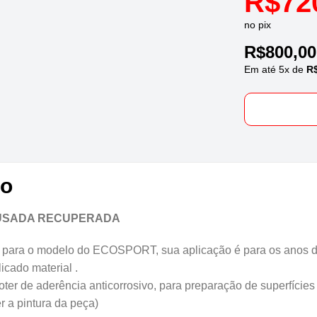
R$
72
no pix
R$
800,00
Em até
5
x de
R
to
 USADA RECUPERADA
para o modelo do ECOSPORT, sua aplicação é para os ano
do material .
 de aderência anticorrosivo, para preparação de superfícies 
r a pintura da peça)