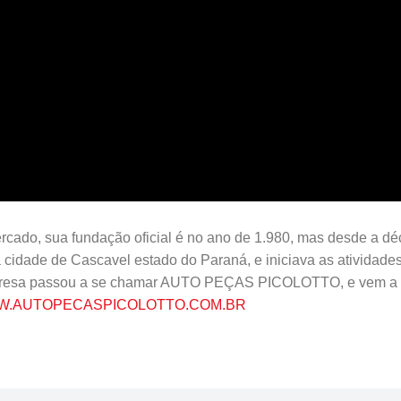
rcado, sua fundação oficial é no ano de 1.980, mas desde a déc
a cidade de Cascavel estado do Paraná, e iniciava as ativid
resa passou a se chamar AUTO PEÇAS PICOLOTTO, e vem a m
WWW.AUTOPECASPICOLOTTO.COM.BR