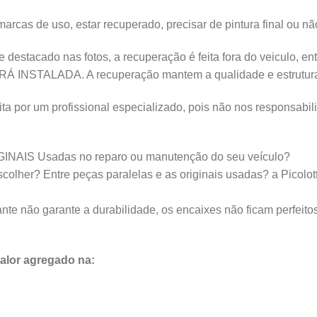
rcas de uso, estar recuperado, precisar de pintura final ou não
e destacado nas fotos, a recuperação é feita fora do veicul
ALADA. A recuperação mantem a qualidade e estrutura da
a por um profissional especializado, pois não nos responsabil
IGINAIS Usadas no reparo ou manutenção do seu veículo?
lher? Entre peças paralelas e as originais usadas? a Picolotto
nte não garante a durabilidade, os encaixes não ficam perfeito
lor agregado na: