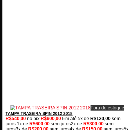
Fora de estoque
TAMPA TRASEIRA SPIN 2012 2018
R$
540,00
no pix
R$
600,00
Em até
5
x de
R$
120,00
sem
juros
1x de
R$
600,00
sem juros
2x de
R$
300,00
sem
juros
3x de
R$
200,00
sem juros
4x de
R$
150,00
sem juros
5x