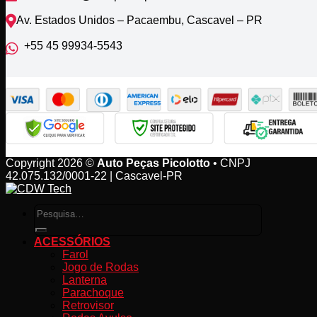
Av. Estados Unidos – Pacaembu, Cascavel – PR
+55 45 99934‑5543‬
Copyright 2026 ©
Auto Peças Picolotto
• CNPJ
42.075.132/0001-22 | Cascavel-PR
Pesquisar
por:
ACESSÓRIOS
Farol
Jogo de Rodas
Lanterna
Parachoque
Retrovisor