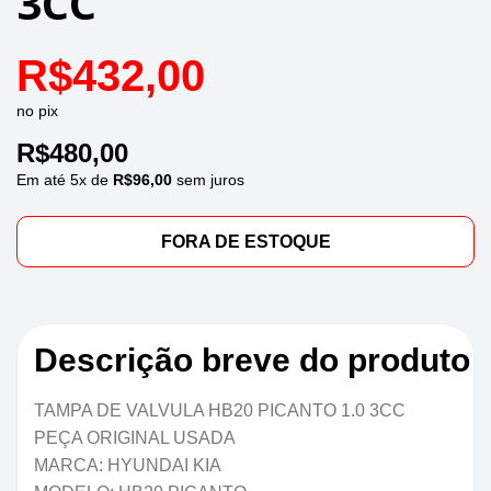
3CC
R$
432,00
no pix
R$
480,00
Em até
5
x de
R$
96,00
sem juros
FORA DE ESTOQUE
Descrição breve do produto
TAMPA DE VALVULA HB20 PICANTO 1.0 3CC
PEÇA ORIGINAL USADA
MARCA: HYUNDAI KIA