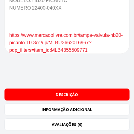
MODELO: HB20 PICANTO
NUMERO 22400-040XX
https://www.mercadolivre.com.br/tampa-valvula-hb20-
picanto-10-3cc/up/MLBU3662016967?
pdp_filters=item_id:MLB4355509771
DESCRIÇÃO
INFORMAÇÃO ADICIONAL
AVALIAÇÕES (0)