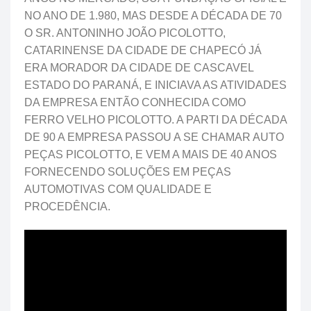
NO ANO DE 1.980, MAS DESDE A DÉCADA DE 70
O SR. ANTONINHO JOÃO PICOLOTTO,
CATARINENSE DA CIDADE DE CHAPECÓ JÁ
ERA MORADOR DA CIDADE DE CASCAVEL
ESTADO DO PARANÁ, E INICIAVA AS ATIVIDADES
DA EMPRESA ENTÃO CONHECIDA COMO
FERRO VELHO PICOLOTTO. A PARTI DA DÉCADA
DE 90 A EMPRESA PASSOU A SE CHAMAR AUTO
PEÇAS PICOLOTTO, E VEM A MAIS DE 40 ANOS
FORNECENDO SOLUÇÕES EM PEÇAS
AUTOMOTIVAS COM QUALIDADE E
PROCEDÊNCIA.