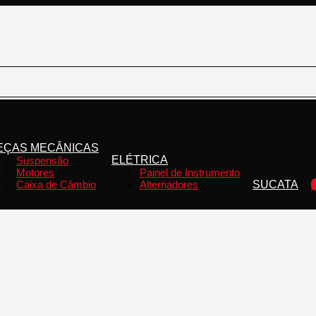
EÇAS MECÂNICAS
ELÉTRICA
Suspensão
Motores
Painel de Instrumento
Caixa de Câmbio
Alternadores
SUCATA