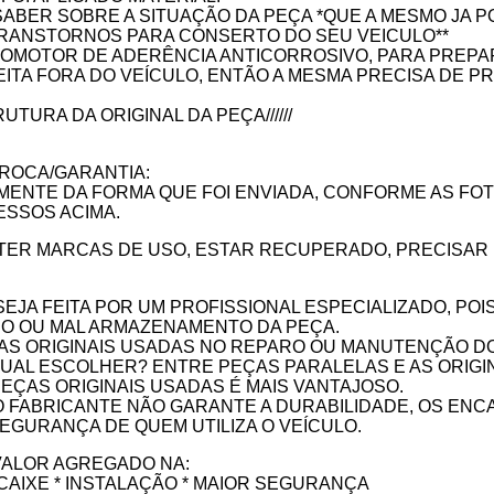
SABER SOBRE A SITUAÇÃO DA PEÇA *QUE A MESMO JA 
RANSTORNOS PARA CONSERTO DO SEU VEICULO**
ROMOTOR DE ADERÊNCIA ANTICORROSIVO, PARA PREPA
ITA FORA DO VEÍCULO, ENTÃO A MESMA PRECISA DE P
UTURA DA ORIGINAL DA PEÇA//////
ROCA/GARANTIA:
AMENTE DA FORMA QUE FOI ENVIADA, CONFORME AS F
ESSOS ACIMA.
ER MARCAS DE USO, ESTAR RECUPERADO, PRECISAR D
EJA FEITA POR UM PROFISSIONAL ESPECIALIZADO, PO
SO OU MAL ARMAZENAMENTO DA PEÇA.
ÇAS ORIGINAIS USADAS NO REPARO OU MANUTENÇÃO D
UAL ESCOLHER? ENTRE PEÇAS PARALELAS E AS ORIGINA
ÇAS ORIGINAIS USADAS É MAIS VANTAJOSO.
 FABRICANTE NÃO GARANTE A DURABILIDADE, OS ENCA
SEGURANÇA DE QUEM UTILIZA O VEÍCULO.
VALOR AGREGADO NA:
NCAIXE * INSTALAÇÃO * MAIOR SEGURANÇA