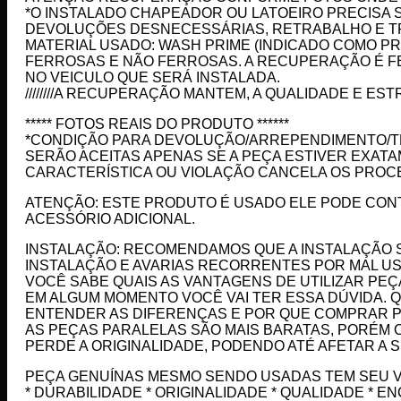
*O INSTALADO CHAPEADOR OU LATOEIRO PRECISA 
DEVOLUÇÕES DESNECESSÁRIAS, RETRABALHO E T
MATERIAL USADO: WASH PRIME (INDICADO COMO P
FERROSAS E NÃO FERROSAS. A RECUPERAÇÃO É FE
NO VEICULO QUE SERÁ INSTALADA.
////////A RECUPERAÇÃO MANTEM, A QUALIDADE E ESTR
***** FOTOS REAIS DO PRODUTO ******
*CONDIÇÃO PARA DEVOLUÇÃO/ARREPENDIMENTO/T
SERÃO ACEITAS APENAS SE A PEÇA ESTIVER EXAT
CARACTERÍSTICA OU VIOLAÇÃO CANCELA OS PROC
ATENÇÃO: ESTE PRODUTO É USADO ELE PODE CONT
ACESSÓRIO ADICIONAL.
INSTALAÇÃO: RECOMENDAMOS QUE A INSTALAÇÃO S
INSTALAÇÃO E AVARIAS RECORRENTES POR MAL U
VOCÊ SABE QUAIS AS VANTAGENS DE UTILIZAR PE
EM ALGUM MOMENTO VOCÊ VAI TER ESSA DÚVIDA. Q
ENTENDER AS DIFERENÇAS E POR QUE COMPRAR PE
AS PEÇAS PARALELAS SÃO MAIS BARATAS, PORÉM O
PERDE A ORIGINALIDADE, PODENDO ATÉ AFETAR A 
PEÇA GENUÍNAS MESMO SENDO USADAS TEM SEU 
* DURABILIDADE * ORIGINALIDADE * QUALIDADE * E