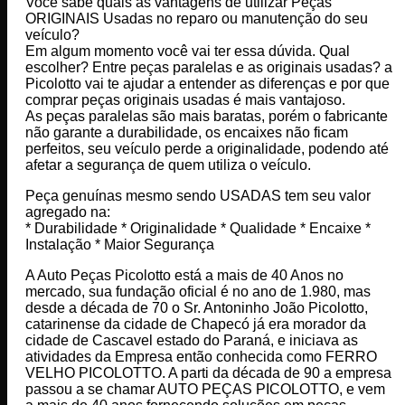
Você sabe quais as vantagens de utilizar Peças
ORIGINAIS Usadas no reparo ou manutenção do seu
veículo?
Em algum momento você vai ter essa dúvida. Qual
escolher? Entre peças paralelas e as originais usadas? a
Picolotto vai te ajudar a entender as diferenças e por que
comprar peças originais usadas é mais vantajoso.
As peças paralelas são mais baratas, porém o fabricante
não garante a durabilidade, os encaixes não ficam
perfeitos, seu veículo perde a originalidade, podendo até
afetar a segurança de quem utiliza o veículo.
Peça genuínas mesmo sendo USADAS tem seu valor
agregado na:
* Durabilidade * Originalidade * Qualidade * Encaixe *
Instalação * Maior Segurança
A Auto Peças Picolotto está a mais de 40 Anos no
mercado, sua fundação oficial é no ano de 1.980, mas
desde a década de 70 o Sr. Antoninho João Picolotto,
catarinense da cidade de Chapecó já era morador da
cidade de Cascavel estado do Paraná, e iniciava as
atividades da Empresa então conhecida como FERRO
VELHO PICOLOTTO. A parti da década de 90 a empresa
passou a se chamar AUTO PEÇAS PICOLOTTO, e vem