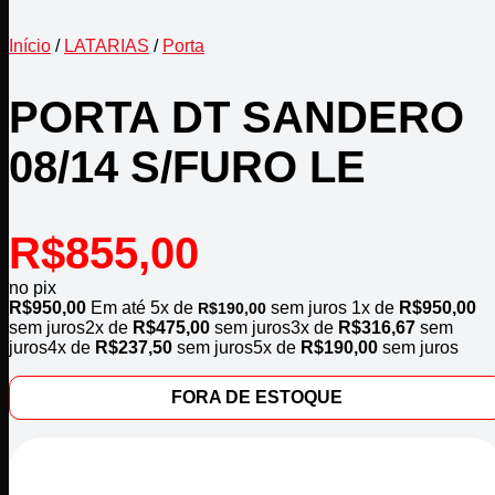
Início
/
LATARIAS
/
Porta
PORTA DT SANDERO
08/14 S/FURO LE
R$
855,00
no pix
R$
950,00
Em até
5
x de
sem juros
1x de
R$
950,00
R$
190,00
sem juros
2x de
R$
475,00
sem juros
3x de
R$
316,67
sem
juros
4x de
R$
237,50
sem juros
5x de
R$
190,00
sem juros
FORA DE ESTOQUE