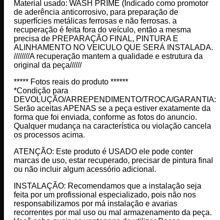
Material usado: WASH PRIME (Indicado como promotor
de aderência anticorrosivo, para preparação de
superfícies metálicas ferrosas e não ferrosas. a
recuperação é feita fora do veículo, então a mesma
precisa de PREPARAÇÃO FINAL, PINTURA E
ALINHAMENTO NO VEICULO QUE SERÁ INSTALADA.
////////A recuperação mantem a qualidade e estrutura da
original da peça//////
***** Fotos reais do produto ******
*Condição para
DEVOLUÇÃO/ARREPENDIMENTO/TROCA/GARANTIA:
Serão aceitas APENAS se a peça estiver exatamente da
forma que foi enviada, conforme as fotos do anuncio.
Qualquer mudança na característica ou violação cancela
os processos acima.
ATENÇÃO: Este produto é USADO ele pode conter
marcas de uso, estar recuperado, precisar de pintura final
ou não incluir algum acessório adicional.
INSTALAÇÃO: Recomendamos que a instalação seja
feita por um profissional especializado, pois não nos
responsabilizamos por má instalação e avarias
recorrentes por mal uso ou mal armazenamento da peça.