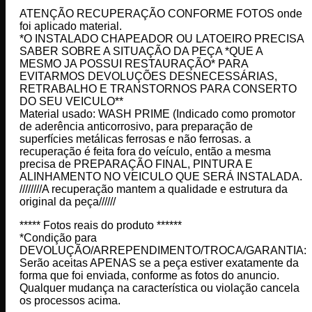
ATENÇÃO RECUPERAÇÃO CONFORME FOTOS onde
foi aplicado material.
*O INSTALADO CHAPEADOR OU LATOEIRO PRECISA
SABER SOBRE A SITUAÇÃO DA PEÇA *QUE A
MESMO JA POSSUI RESTAURAÇÃO* PARA
EVITARMOS DEVOLUÇÕES DESNECESSÁRIAS,
RETRABALHO E TRANSTORNOS PARA CONSERTO
DO SEU VEICULO**
Material usado: WASH PRIME (Indicado como promotor
de aderência anticorrosivo, para preparação de
superfícies metálicas ferrosas e não ferrosas. a
recuperação é feita fora do veículo, então a mesma
precisa de PREPARAÇÃO FINAL, PINTURA E
ALINHAMENTO NO VEICULO QUE SERÁ INSTALADA.
////////A recuperação mantem a qualidade e estrutura da
original da peça//////
***** Fotos reais do produto ******
*Condição para
DEVOLUÇÃO/ARREPENDIMENTO/TROCA/GARANTIA:
Serão aceitas APENAS se a peça estiver exatamente da
forma que foi enviada, conforme as fotos do anuncio.
Qualquer mudança na característica ou violação cancela
os processos acima.