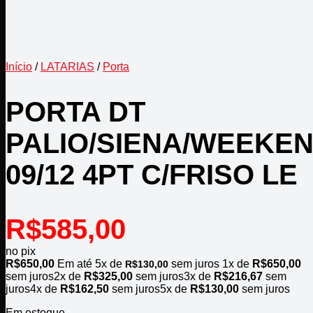
Início
/
LATARIAS
/
Porta
PORTA DT
PALIO/SIENA/WEEKE
09/12 4PT C/FRISO LE
R$
585,00
no pix
R$
650,00
Em até
5
x de
sem juros
1x de
R$
650,00
R$
130,00
sem juros
2x de
R$
325,00
sem juros
3x de
R$
216,67
sem
juros
4x de
R$
162,50
sem juros
5x de
R$
130,00
sem juros
Em estoque