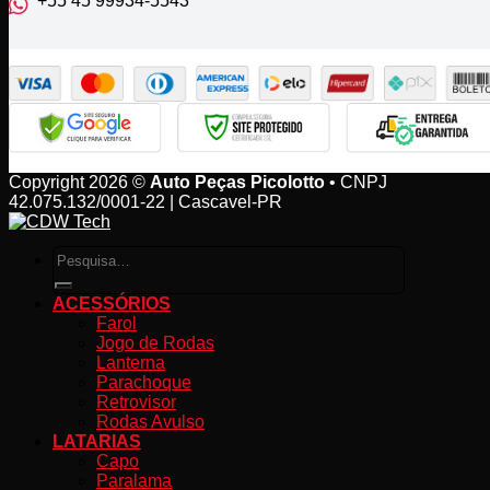
+55 45 99934‑5543‬
Copyright 2026 ©
Auto Peças Picolotto
• CNPJ
42.075.132/0001-22 | Cascavel-PR
Pesquisar
por:
ACESSÓRIOS
Farol
Jogo de Rodas
Lanterna
Parachoque
Retrovisor
Rodas Avulso
LATARIAS
Capo
Paralama