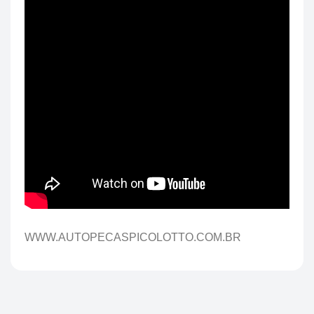
WWW.AUTOPECASPICOLOTTO.COM.BR