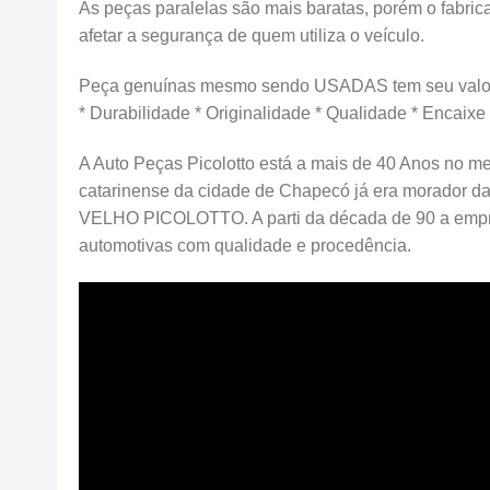
As peças paralelas são mais baratas, porém o fabrica
afetar a segurança de quem utiliza o veículo.
Peça genuínas mesmo sendo USADAS tem seu valor
* Durabilidade * Originalidade * Qualidade * Encaixe
A Auto Peças Picolotto está a mais de 40 Anos no me
catarinense da cidade de Chapecó já era morador d
VELHO PICOLOTTO. A parti da década de 90 a emp
automotivas com qualidade e procedência.