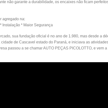
nte não garante a durabilidade, os encaixes não ficam perfeito
 agregado na:
 * Instalação * Maior Segurança
rcado, sua fundação oficial é no ano de 1.980, mas desde a déc
a cidade de Cascavel estado do Paraná, e iniciava as ativid
resa passou a se chamar AUTO PEÇAS PICOLOTTO, e vem a m