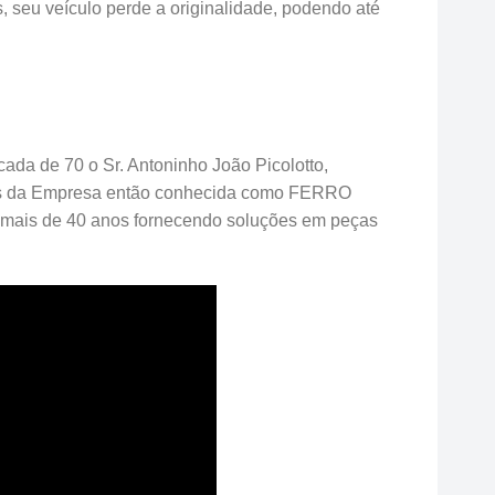
s, seu veículo perde a originalidade, podendo até
ada de 70 o Sr. Antoninho João Picolotto,
ades da Empresa então conhecida como FERRO
ais de 40 anos fornecendo soluções em peças