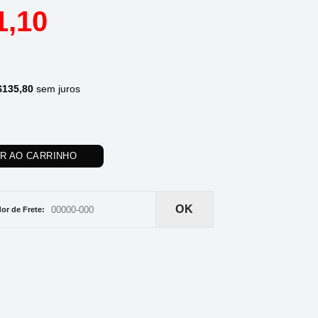
1,10
$
135,80
sem juros
AR AO CARRINHO
OK
or de Frete: