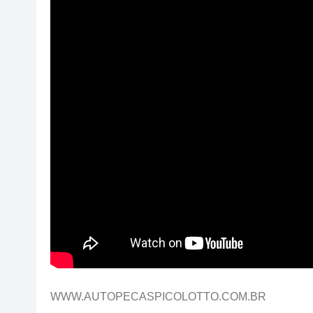
WWW.AUTOPECASPICOLOTTO.COM.BR