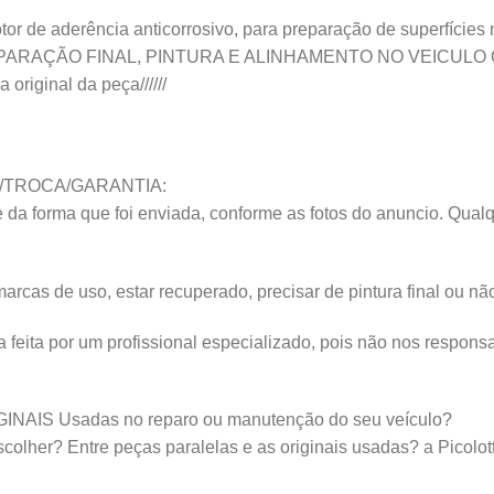
de aderência anticorrosivo, para preparação de superfícies me
 de PREPARAÇÃO FINAL, PINTURA E ALINHAMENTO NO VEICU
 original da peça//////
/TROCA/GARANTIA:
da forma que foi enviada, conforme as fotos do anuncio. Qualq
s de uso, estar recuperado, precisar de pintura final ou não 
ta por um profissional especializado, pois não nos responsab
IGINAIS Usadas no reparo ou manutenção do seu veículo?
lher? Entre peças paralelas e as originais usadas? a Picolotto