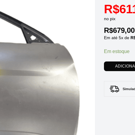
R$
61
no pix
R$
679,00
Em até
5
x de
R
Em estoque
ADICION
Simulad