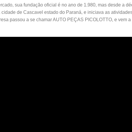
rcado, sua fundação oficial é no ano de 1.980, mas desde a déc
a cidade de Cascavel estado do Paraná, e iniciava as ativid
resa passou a se chamar AUTO PEÇAS PICOLOTTO, e vem a m