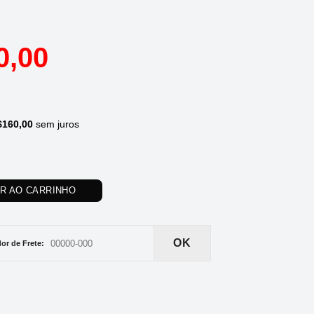
0,00
$
160,00
sem juros
AR AO CARRINHO
OK
or de Frete: