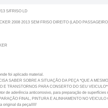
3 S/FRISO LD
R 2008 2013 SEM FRISO DIREITO (LADO PASSAGEIRO
KER
oi aplicado material.
ISA SABER SOBRE A SITUAÇÃO DA PEÇA *QUE A MESM
 E TRANSTORNOS PARA CONSERTO DO SEU VEICULO*
de aderência anticorrosivo, para preparação de superfícies me
 de PREPARAÇÃO FINAL, PINTURA E ALINHAMENTO NO VEICU
 original da peça//////