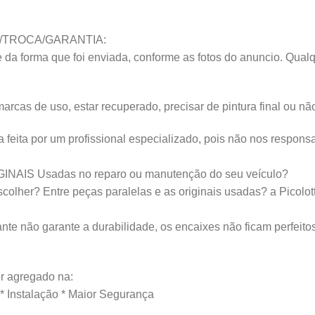
/TROCA/GARANTIA:
da forma que foi enviada, conforme as fotos do anuncio. Qualq
s de uso, estar recuperado, precisar de pintura final ou não 
ta por um profissional especializado, pois não nos responsab
IGINAIS Usadas no reparo ou manutenção do seu veículo?
lher? Entre peças paralelas e as originais usadas? a Picolotto
nte não garante a durabilidade, os encaixes não ficam perfeito
 agregado na:
 * Instalação * Maior Segurança