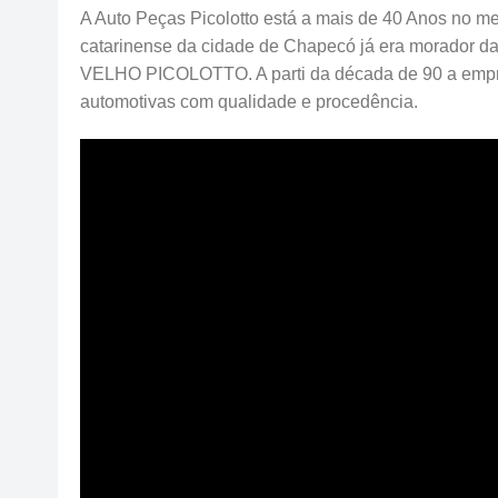
A Auto Peças Picolotto está a mais de 40 Anos no me
catarinense da cidade de Chapecó já era morador d
VELHO PICOLOTTO. A parti da década de 90 a emp
automotivas com qualidade e procedência.