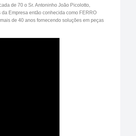
ada de 70 o Sr. Antoninho João Picolotto,
ades da Empresa então conhecida como FERRO
ais de 40 anos fornecendo soluções em peças