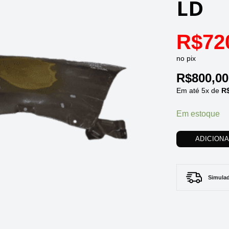
LD
R$
72
no pix
R$
800,00
Em até
5
x de
R
Em estoque
ADICION
Simulad