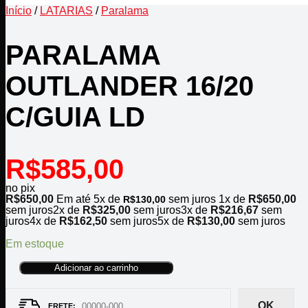
Início
/
LATARIAS
/
Paralama
PARALAMA
OUTLANDER 16/20
C/GUIA LD
R$
585,00
no pix
R$
650,00
Em até
5
x de
sem juros
1x de
R$
650,00
R$
130,00
sem juros
2x de
R$
325,00
sem juros
3x de
R$
216,67
sem
juros
4x de
R$
162,50
sem juros
5x de
R$
130,00
sem juros
Em estoque
Adicionar ao carrinho
OK