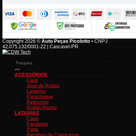
Copyright 2026 ©
Auto Peças Picolotto
• CNPJ
42.075.132/0001-22 | Cascavel-PR
Pesquisar
por:
ACESSÓRIOS
Farol
Jogo de Rodas
Lanterna
Parachoque
Retrovisor
Rodas Avulso
LATARIAS
Capo
Paralama
Porta
Retalhos de Carrocerias