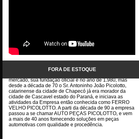
FORA DE ESTOQUE
FORA DE ESTOQUE
FORA DE ESTOQUE
FORA DE ESTOQUE
A Auto Peças Picolotto está a mais de 40 Anos no
mercado, sua fundação oficial é no ano de 1.980, mas
desde a década de 70 o Sr. Antoninho João Picolotto,
catarinense da cidade de Chapecó já era morador da
cidade de Cascavel estado do Paraná, e iniciava as
atividades da Empresa então conhecida como FERRO
VELHO PICOLOTTO. A parti da década de 90 a empresa
passou a se chamar AUTO PEÇAS PICOLOTTO, e vem
a mais de 40 anos fornecendo soluções em peças
automotivas com qualidade e procedência.