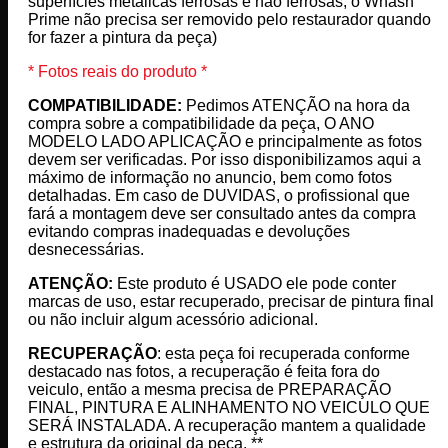
superfícies metálicas ferrosas e não ferrosas, o Whash
Prime não precisa ser removido pelo restaurador quando
for fazer a pintura da peça)
* Fotos reais do produto *
COMPATIBILIDADE:
Pedimos ATENÇÃO na hora da
compra sobre a compatibilidade da peça, O ANO
MODELO LADO APLICAÇÃO e principalmente as fotos
devem ser verificadas. Por isso disponibilizamos aqui a
máximo de informação no anuncio, bem como fotos
detalhadas. Em caso de DUVIDAS, o profissional que
fará a montagem deve ser consultado antes da compra
evitando compras inadequadas e devoluções
desnecessárias.
ATENÇÃO:
Este produto é USADO ele pode conter
marcas de uso, estar recuperado, precisar de pintura final
ou não incluir algum acessório adicional.
RECUPERAÇÃO
: esta peça foi recuperada conforme
destacado nas fotos, a recuperação é feita fora do
veiculo, então a mesma precisa de PREPARAÇÃO
FINAL, PINTURA E ALINHAMENTO NO VEICULO QUE
SERÁ INSTALADA. A recuperação mantem a qualidade
e estrutura da original da peça. **