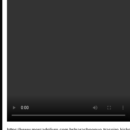
https://www.mercadolivre.com.br/parachooque-traseiro-kicks