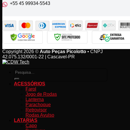
+55 45 99934‑5543‬
Copyright 2026 ©
Auto Peças Picolotto
• CNPJ
42.075.132/0001-22 | Cascavel-PR
Pesquisar
por:
ACESSÓRIOS
Farol
Jogo de Rodas
Lanterna
Parachoque
Retrovisor
Rodas Avulso
LATARIAS
Capo