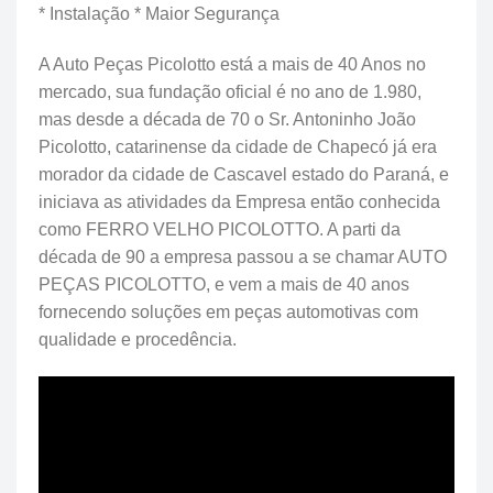
* Instalação * Maior Segurança
A Auto Peças Picolotto está a mais de 40 Anos no
mercado, sua fundação oficial é no ano de 1.980,
mas desde a década de 70 o Sr. Antoninho João
Picolotto, catarinense da cidade de Chapecó já era
morador da cidade de Cascavel estado do Paraná, e
iniciava as atividades da Empresa então conhecida
como FERRO VELHO PICOLOTTO. A parti da
década de 90 a empresa passou a se chamar AUTO
PEÇAS PICOLOTTO, e vem a mais de 40 anos
fornecendo soluções em peças automotivas com
qualidade e procedência.