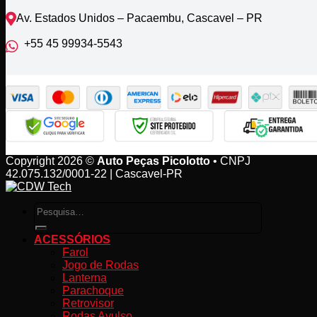
Av. Estados Unidos – Pacaembu, Cascavel – PR
+55 45 99934‑5543‬
Copyright 2026 ©
Auto Peças Picolotto
• CNPJ
42.075.132/0001-22 | Cascavel-PR
Pesquisar
por:
ACESSÓRIOS
Farol
Jogo de Rodas
Lanterna
Parachoque
Retrovisor
Rodas Avulso