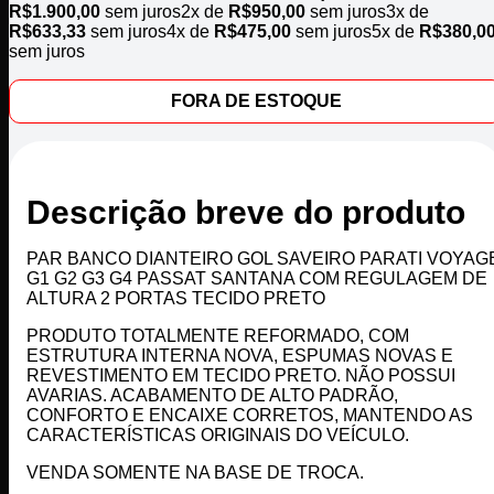
R$
1.900,00
sem juros
2x de
R$
950,00
sem juros
3x de
R$
633,33
sem juros
4x de
R$
475,00
sem juros
5x de
R$
380,0
sem juros
FORA DE ESTOQUE
Descrição breve do produto
PAR BANCO DIANTEIRO GOL SAVEIRO PARATI VOYAG
G1 G2 G3 G4 PASSAT SANTANA COM REGULAGEM DE
ALTURA 2 PORTAS TECIDO PRETO
PRODUTO TOTALMENTE REFORMADO, COM
ESTRUTURA INTERNA NOVA, ESPUMAS NOVAS E
REVESTIMENTO EM TECIDO PRETO. NÃO POSSUI
AVARIAS. ACABAMENTO DE ALTO PADRÃO,
CONFORTO E ENCAIXE CORRETOS, MANTENDO AS
CARACTERÍSTICAS ORIGINAIS DO VEÍCULO.
VENDA SOMENTE NA BASE DE TROCA.