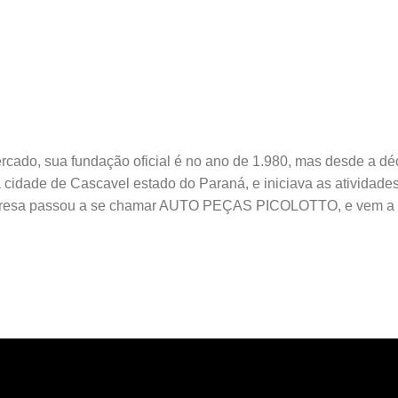
rcado, sua fundação oficial é no ano de 1.980, mas desde a déc
a cidade de Cascavel estado do Paraná, e iniciava as ativid
resa passou a se chamar AUTO PEÇAS PICOLOTTO, e vem a m