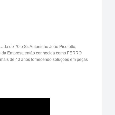
ada de 70 o Sr. Antoninho João Picolotto,
ades da Empresa então conhecida como FERRO
ais de 40 anos fornecendo soluções em peças