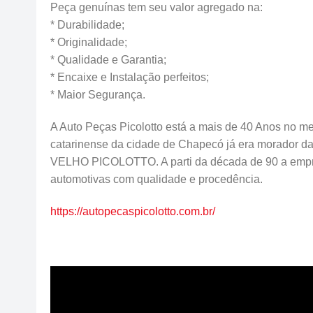
Peça genuínas tem seu valor agregado na:
* Durabilidade;
* Originalidade;
* Qualidade e Garantia;
* Encaixe e Instalação perfeitos;
* Maior Segurança.
A Auto Peças Picolotto está a mais de 40 Anos no me
catarinense da cidade de Chapecó já era morador d
VELHO PICOLOTTO. A parti da década de 90 a emp
automotivas com qualidade e procedência.
https://autopecaspicolotto.com.br/