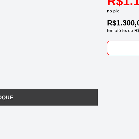
R$
1.
no pix
R$
1.300,
Em até
5
x de
R