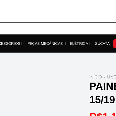
CESSÓRIOS
PEÇAS MECÂNICAS
ELÉTRICA
SUCATA
INÍCIO
/
UNC
PAIN
15/1