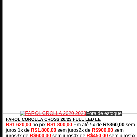
Fora de estoque
FAROL COROLLA CROSS 20/23 FULL LED LE
R$
1.620,00
no pix
R$
1.800,00
Em até
5
x de
R$
360,00
sem
juros
1x de
R$
1.800,00
sem juros
2x de
R$
900,00
sem
juros
3x de
R$
600,00
sem juros
4x de
R$
450,00
sem juros
5x