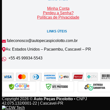
Minha Conta
Perdeu a Senha?
Políticas de Privacidade
LINKS ÚTEIS
faleconosco@autopecaspicolotto.com.br
Av. Estados Unidos – Pacaembu, Cascavel – PR
+55 45 99934‑5543‬
Copyright 2026 ©
Auto Peças Picolotto
• CNPJ
42.075.132/0001-22 | Cascavel-PR