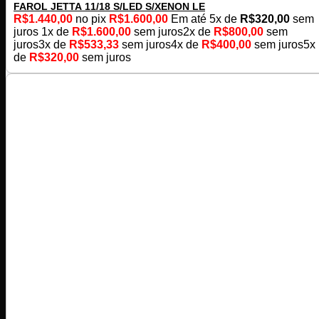
FAROL JETTA 11/18 S/LED S/XENON LE
R$
1.440,00
no pix
R$
1.600,00
Em até
5
x de
R$
320,00
sem
juros
1x de
R$
1.600,00
sem juros
2x de
R$
800,00
sem
juros
3x de
R$
533,33
sem juros
4x de
R$
400,00
sem juros
5x
de
R$
320,00
sem juros