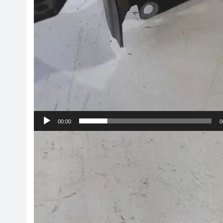
00:00
0
Tocador
de
vídeo