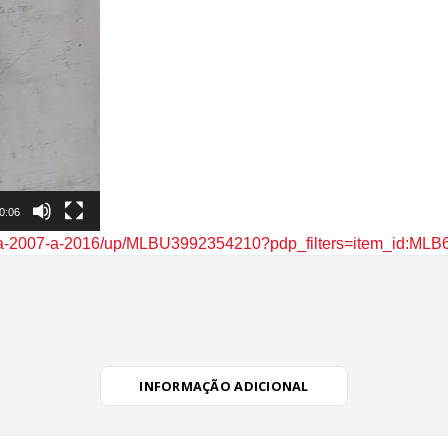
0:06
linea-2007-a-2016/up/MLBU3992354210?pdp_filters=item_id:ML
INFORMAÇÃO ADICIONAL