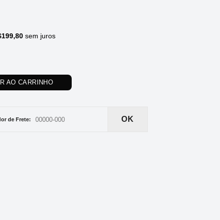
$
199,80
sem juros
AR AO CARRINHO
OK
or de Frete: