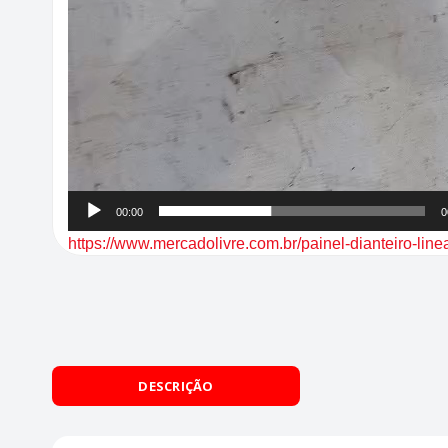
00:00
0
https://www.mercadolivre.com.br/painel-dianteiro-
DESCRIÇÃO