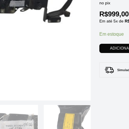
no pix
R$
999,00
Em até
5
x de
R
Em estoque
ADICION
Simulad