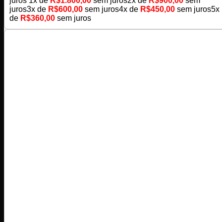
juros
1x de
R$
1.800,00
sem juros
2x de
R$
900,00
sem
juros
3x de
R$
600,00
sem juros
4x de
R$
450,00
sem juros
5x
de
R$
360,00
sem juros