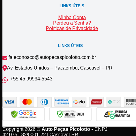
LINKS ÚTEIS
Minha Conta
Perdeu a Senha?
Políticas de Privacidade
LINKS ÚTEIS
faleconosco@autopecaspicolotto.com.br
Av. Estados Unidos – Pacaembu, Cascavel – PR
+55 45 99934‑5543‬
Copyright 2026 ©
Auto Peças Picolotto
• CNPJ
42.075.132/0001-22 | Cascavel-PR