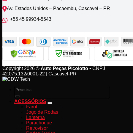
Av. Estados Unidos – Pacaembu, Cascavel – PR
+55 45 99934‑5543‬
Copyright 2026 ©
Auto Peças Picolotto
• CNPJ
42.075.132/0001-22 | Cascavel-PR
Pesquisar
por:
ACESSÓRIOS
Farol
Jogo de Rodas
Lanterna
Parachoque
Retrovisor