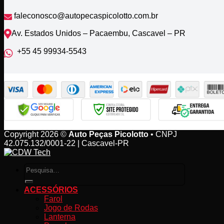
faleconosco@autopecaspicolotto.com.br
Av. Estados Unidos – Pacaembu, Cascavel – PR
+55 45 99934‑5543‬
Copyright 2026 ©
Auto Peças Picolotto
• CNPJ
42.075.132/0001-22 | Cascavel-PR
Pesquisar
por:
ACESSÓRIOS
Farol
Jogo de Rodas
Lanterna