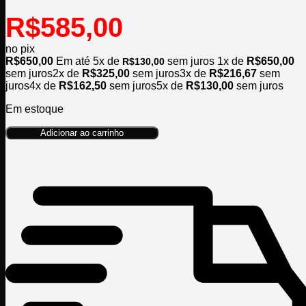
R$
585,00
no pix
R$
650,00
Em até
5
x de
sem juros
1x de
R$
650,00
R$
130,00
sem juros
2x de
R$
325,00
sem juros
3x de
R$
216,67
sem
juros
4x de
R$
162,50
sem juros
5x de
R$
130,00
sem juros
Em estoque
Adicionar ao carrinho