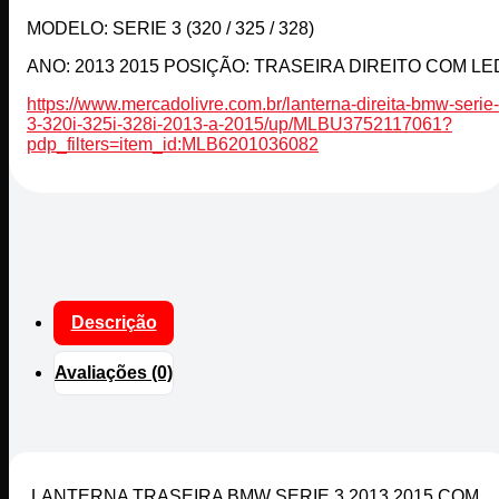
MODELO: SERIE 3 (320 / 325 / 328)
ANO: 2013 2015 POSIÇÃO: TRASEIRA DIREITO COM LE
https://www.mercadolivre.com.br/lanterna-direita-bmw-serie-
3-320i-325i-328i-2013-a-2015/up/MLBU3752117061?
pdp_filters=item_id:MLB6201036082
Descrição
Avaliações (0)
LANTERNA TRASEIRA BMW SERIE 3 2013 2015 COM