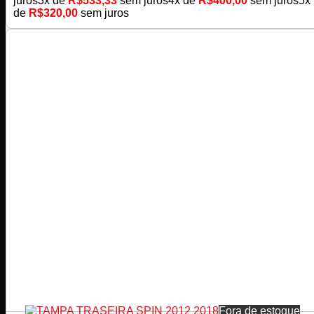
juros
3x de
R$
533,33
sem juros
4x de
R$
400,00
sem juros
5x
de
R$
320,00
sem juros
Fora de estoque