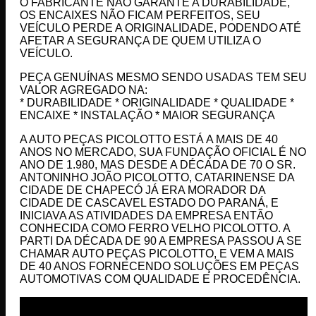
O FABRICANTE NÃO GARANTE A DURABILIDADE,
OS ENCAIXES NÃO FICAM PERFEITOS, SEU
VEÍCULO PERDE A ORIGINALIDADE, PODENDO ATÉ
AFETAR A SEGURANÇA DE QUEM UTILIZA O
VEÍCULO.
PEÇA GENUÍNAS MESMO SENDO USADAS TEM SEU
VALOR AGREGADO NA:
* DURABILIDADE * ORIGINALIDADE * QUALIDADE *
ENCAIXE * INSTALAÇÃO * MAIOR SEGURANÇA
A AUTO PEÇAS PICOLOTTO ESTÁ A MAIS DE 40
ANOS NO MERCADO, SUA FUNDAÇÃO OFICIAL É NO
ANO DE 1.980, MAS DESDE A DÉCADA DE 70 O SR.
ANTONINHO JOÃO PICOLOTTO, CATARINENSE DA
CIDADE DE CHAPECÓ JÁ ERA MORADOR DA
CIDADE DE CASCAVEL ESTADO DO PARANÁ, E
INICIAVA AS ATIVIDADES DA EMPRESA ENTÃO
CONHECIDA COMO FERRO VELHO PICOLOTTO. A
PARTI DA DÉCADA DE 90 A EMPRESA PASSOU A SE
CHAMAR AUTO PEÇAS PICOLOTTO, E VEM A MAIS
DE 40 ANOS FORNECENDO SOLUÇÕES EM PEÇAS
AUTOMOTIVAS COM QUALIDADE E PROCEDÊNCIA.