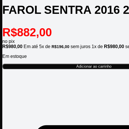
FAROL SENTRA 2016 
R$
882,00
no pix
R$
980,00
Em até
5
x de
sem juros
1x de
R$
980,00
se
R$
196,00
Em estoque
Adicionar ao carrinho