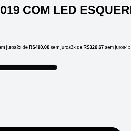
2019 COM LED ESQUE
m juros
2x de
R$
490,00
sem juros
3x de
R$
326,67
sem juros
4x