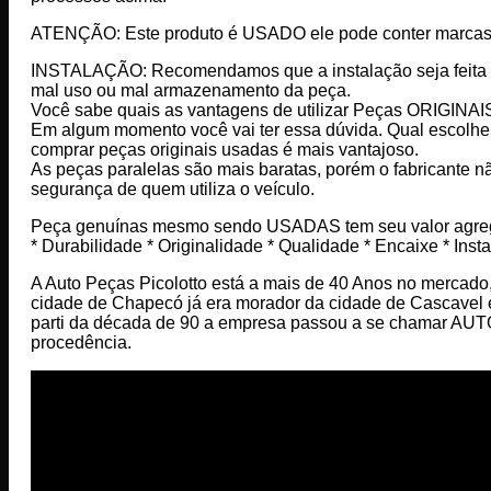
ATENÇÃO: Este produto é USADO ele pode conter marcas de u
INSTALAÇÃO: Recomendamos que a instalação seja feita por
mal uso ou mal armazenamento da peça.
Você sabe quais as vantagens de utilizar Peças ORIGINAI
Em algum momento você vai ter essa dúvida. Qual escolher? 
comprar peças originais usadas é mais vantajoso.
As peças paralelas são mais baratas, porém o fabricante nã
segurança de quem utiliza o veículo.
Peça genuínas mesmo sendo USADAS tem seu valor agre
* Durabilidade * Originalidade * Qualidade * Encaixe * Ins
A Auto Peças Picolotto está a mais de 40 Anos no mercado,
cidade de Chapecó já era morador da cidade de Cascave
parti da década de 90 a empresa passou a se chamar AU
procedência.