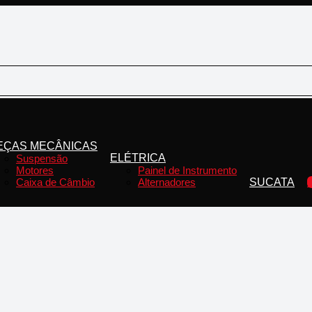
EÇAS MECÂNICAS
ELÉTRICA
Suspensão
Motores
Painel de Instrumento
Caixa de Câmbio
Alternadores
SUCATA