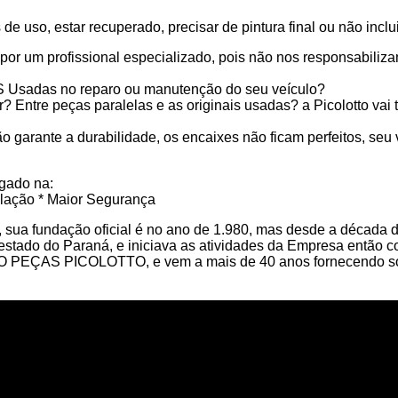
so, estar recuperado, precisar de pintura final ou não inclui
 um profissional especializado, pois não nos responsabilizam
S Usadas no reparo ou manutenção do seu veículo?
Entre peças paralelas e as originais usadas? a Picolotto vai t
o garante a durabilidade, os encaixes não ficam perfeitos, seu 
gado na:
talação * Maior Segurança
 sua fundação oficial é no ano de 1.980, mas desde a década de
l estado do Paraná, e iniciava as atividades da Empresa e
TO PEÇAS PICOLOTTO, e vem a mais de 40 anos fornecendo so