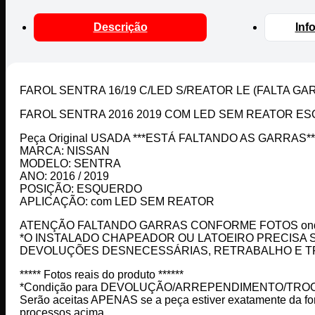
Descrição
Inf
FAROL SENTRA 16/19 C/LED S/REATOR LE (FALTA GA
FAROL SENTRA 2016 2019 COM LED SEM REATOR E
Peça Original USADA ***ESTÁ FALTANDO AS GARRAS**
MARCA: NISSAN
MODELO: SENTRA
ANO: 2016 / 2019
POSIÇÃO: ESQUERDO
APLICAÇÃO: com LED SEM REATOR
ATENÇÃO FALTANDO GARRAS CONFORME FOTOS ond
*O INSTALADO CHAPEADOR OU LATOEIRO PRECISA 
DEVOLUÇÕES DESNECESSÁRIAS, RETRABALHO E T
***** Fotos reais do produto ******
*Condição para DEVOLUÇÃO/ARREPENDIMENTO/TRO
Serão aceitas APENAS se a peça estiver exatamente da for
processos acima.