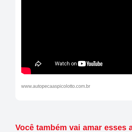
www.autopecaaspicolotto.com.br
Você também vai amar esses 