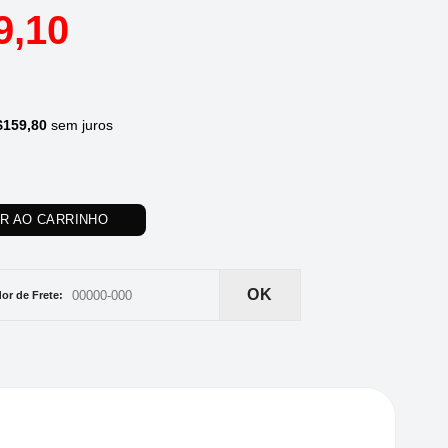
9,10
$
159,80
sem juros
AR AO CARRINHO
OK
or de Frete: