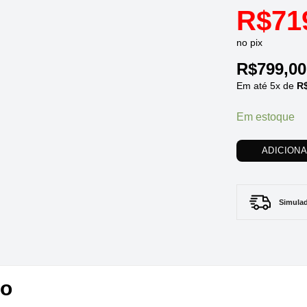
R$
71
no pix
R$
799,00
Em até
5
x de
R
Em estoque
ADICION
Simulad
to