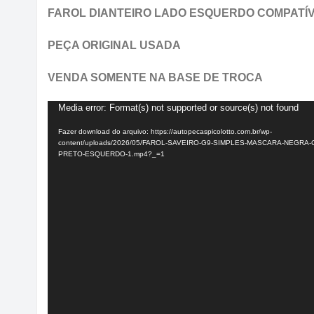
FAROL DIANTEIRO LADO ESQUERDO COMPATÍ
PEÇA ORIGINAL USADA
VENDA SOMENTE NA BASE DE TROCA
Media error: Format(s) not supported or source(s) not found
Tocador
de
Fazer download do arquivo: https://autopecaspicolotto.com.br/wp-
vídeo
content/uploads/2026/05/FAROL-SAVEIRO-G9-SIMPLES-MASCARA-NEGRA-
PRETO-ESQUERDO-1.mp4?_=1