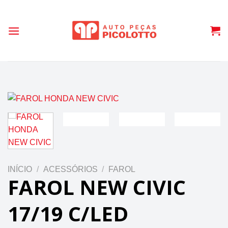
Skip
to
content
INÍCIO
/
ACESSÓRIOS
/
FAROL
FAROL NEW CIVIC
17/19 C/LED