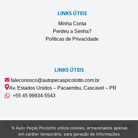
LINKS ÚTEIS
Minha Conta
Perdeu a Senha?
Políticas de Privacidade
LINKS ÚTEIS
faleconosco@autopecaspicolotto.com.br
Av. Estados Unidos – Pacaembu, Cascavel – PR
+55 45 99934‑5543‬
"A Auto Peças Picolotto utiliza cookies, armazenados apenas
em caráter temporário, para geração de informações