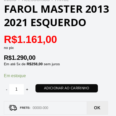
FAROL MASTER 2013
2021 ESQUERDO
R$
1.161,00
no pix
R$
1.290,00
Em até
5
x de
R$
258,00
sem juros
Em estoque
FAROL MASTER 2013 2021 ESQUERDO quantidade
ADICIONAR AO CARRINHO
OK