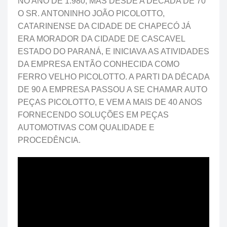
NO ANO DE 1.980, MAS DESDE A DÉCADA DE 70
O SR. ANTONINHO JOÃO PICOLOTTO,
CATARINENSE DA CIDADE DE CHAPECÓ JÁ
ERA MORADOR DA CIDADE DE CASCAVEL
ESTADO DO PARANÁ, E INICIAVA AS ATIVIDADES
DA EMPRESA ENTÃO CONHECIDA COMO
FERRO VELHO PICOLOTTO. A PARTI DA DÉCADA
DE 90 A EMPRESA PASSOU A SE CHAMAR AUTO
PEÇAS PICOLOTTO, E VEM A MAIS DE 40 ANOS
FORNECENDO SOLUÇÕES EM PEÇAS
AUTOMOTIVAS COM QUALIDADE E
PROCEDÊNCIA.