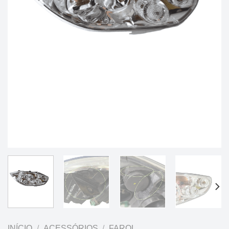
INÍCIO
/
ACESSÓRIOS
/
FAROL