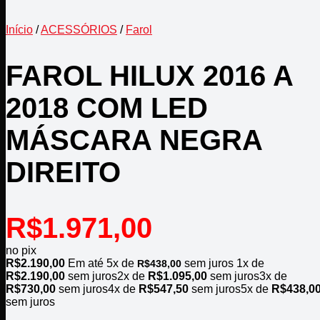
Início
/
ACESSÓRIOS
/
Farol
FAROL HILUX 2016 A
2018 COM LED
MÁSCARA NEGRA
DIREITO
R$
1.971,00
no pix
R$
2.190,00
Em até
5
x de
sem juros
1x de
R$
438,00
R$
2.190,00
sem juros
2x de
R$
1.095,00
sem juros
3x de
R$
730,00
sem juros
4x de
R$
547,50
sem juros
5x de
R$
438,0
sem juros