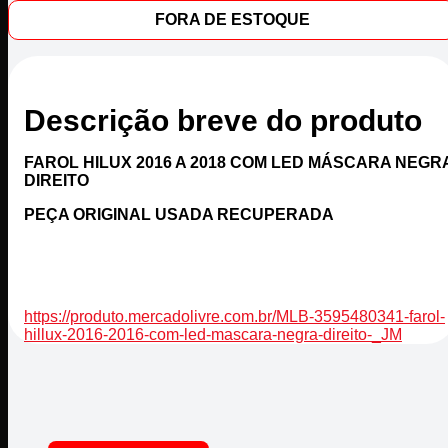
FORA DE ESTOQUE
Descrição breve do produto
FAROL HILUX 2016 A 2018 COM LED MÁSCARA NEGR
DIREITO
PEÇA ORIGINAL USADA RECUPERADA
https://produto.mercadolivre.com.br/MLB-3595480341-farol-
hillux-2016-2016-com-led-mascara-negra-direito-_JM