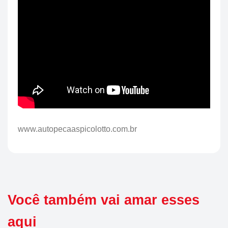
www.autopecaaspicolotto.com.br
Você também vai amar esses
aqui