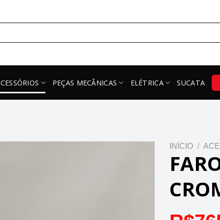
ACESSÓRIOS
PEÇAS MECÂNICAS
ELÉTRICA
SUCATA
INÍCIO
/
ACE
FARO
CRO