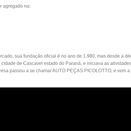
 agregado na:
rcado, sua fundação oficial é no ano de 1.980, mas desde a déc
a cidade de Cascavel estado do Paraná, e iniciava as ativid
resa passou a se chamar AUTO PEÇAS PICOLOTTO, e vem a m