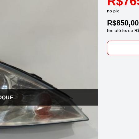
R$
76
no pix
R$
850,00
Em até
5
x de
R