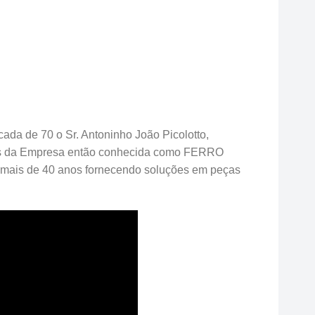
ada de 70 o Sr. Antoninho João Picolotto,
ades da Empresa então conhecida como FERRO
ais de 40 anos fornecendo soluções em peças