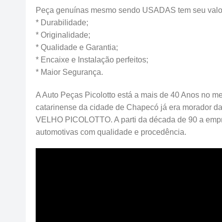
Peça genuínas mesmo sendo USADAS tem seu valor
* Durabilidade;
* Originalidade;
* Qualidade e Garantia;
* Encaixe e Instalação perfeitos;
* Maior Segurança.
A Auto Peças Picolotto está a mais de 40 Anos no me
catarinense da cidade de Chapecó já era morador d
VELHO PICOLOTTO. A parti da década de 90 a emp
automotivas com qualidade e procedência.