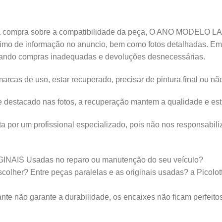
ompra sobre a compatibilidade da peça, O ANO MODELO LAD
áximo de informação no anuncio, bem como fotos detalhadas. Em
tando compras inadequadas e devoluções desnecessárias.
s de uso, estar recuperado, precisar de pintura final ou não 
stacado nas fotos, a recuperação mantem a qualidade e estrut
a por um profissional especializado, pois não nos responsabili
IGINAIS Usadas no reparo ou manutenção do seu veículo?
lher? Entre peças paralelas e as originais usadas? a Picolotto
nte não garante a durabilidade, os encaixes não ficam perfeito