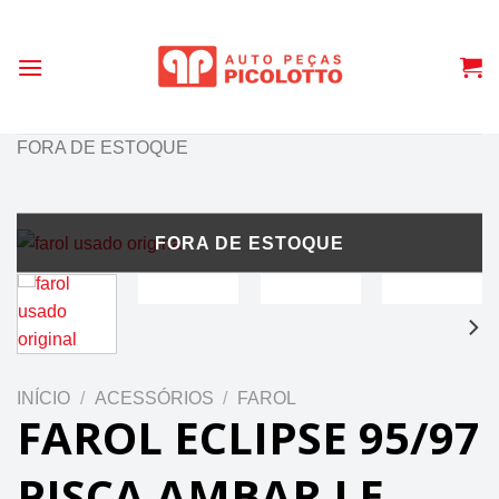
Skip
to
content
FORA DE ESTOQUE
INÍCIO
/
ACESSÓRIOS
/
FAROL
FAROL ECLIPSE 95/97
PISCA AMBAR LE