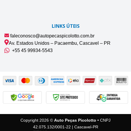
LINKS ÚTEIS
faleconosco@autopecaspicolotto.com.br
Av. Estados Unidos – Pacaembu, Cascavel – PR
+55 45 99934‑5543‬
Copyright 2026 ©
Auto Peças Picolotto
• CNPJ
42.075.132/0001-22 | Cascavel-PR