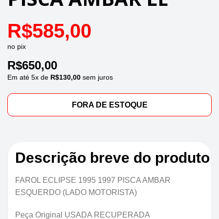
R$
585,00
no pix
R$
650,00
Em até
5
x de
R$
130,00
sem juros
FORA DE ESTOQUE
Descrição breve do produto
FAROL ECLIPSE 1995 1997 PISCA AMBAR
ESQUERDO (LADO MOTORISTA)
Peça Original USADA RECUPERADA