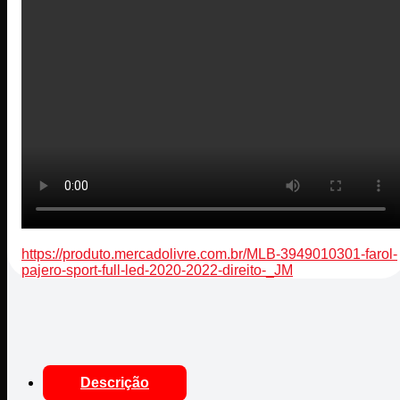
https://produto.mercadolivre.com.br/MLB-3949010301-farol-
pajero-sport-full-led-2020-2022-direito-_JM
Descrição