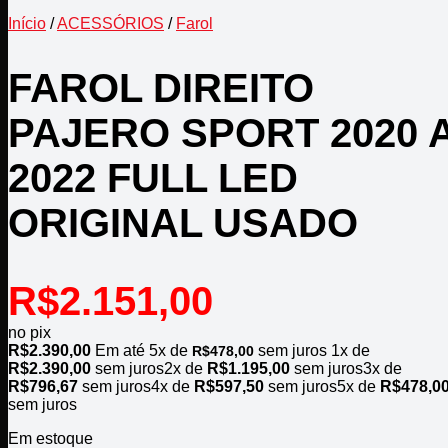
Início
/
ACESSÓRIOS
/
Farol
FAROL DIREITO
PAJERO SPORT 2020 
2022 FULL LED
ORIGINAL USADO
R$
2.151,00
no pix
R$
2.390,00
Em até
5
x de
sem juros
1x de
R$
478,00
R$
2.390,00
sem juros
2x de
R$
1.195,00
sem juros
3x de
R$
796,67
sem juros
4x de
R$
597,50
sem juros
5x de
R$
478,0
sem juros
Em estoque