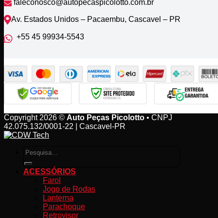
faleconosco@autopecaspicolotto.com.br
Av. Estados Unidos – Pacaembu, Cascavel – PR
+55 45 99934‑5543‬
Copyright 2026 ©
Auto Peças Picolotto
• CNPJ
42.075.132/0001-22 | Cascavel-PR
Pesquisar
por:
ACESSÓRIOS
Farol
Jogo de Rodas
Lanterna
Parachoque
Retrovisor