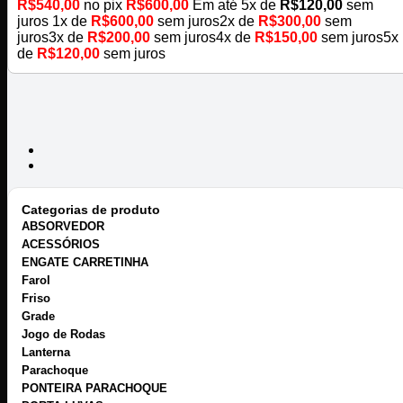
R$
540,00
no pix
R$
600,00
Em até
5
x de
R$
120,00
sem
juros
1x de
R$
600,00
sem juros
2x de
R$
300,00
sem
juros
3x de
R$
200,00
sem juros
4x de
R$
150,00
sem juros
5x
de
R$
120,00
sem juros
Categorias de produto
ABSORVEDOR
ACESSÓRIOS
ENGATE CARRETINHA
Farol
Friso
Grade
Jogo de Rodas
Lanterna
Parachoque
PONTEIRA PARACHOQUE