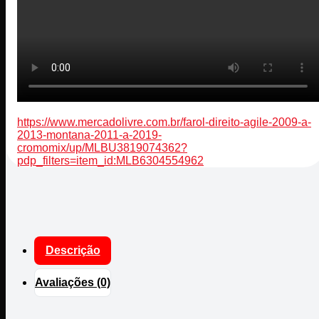
https://www.mercadolivre.com.br/farol-direito-agile-2009-a-
2013-montana-2011-a-2019-
cromomix/up/MLBU3819074362?
pdp_filters=item_id:MLB6304554962
Descrição
Avaliações (0)