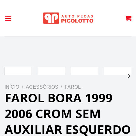
Skip
to
content
INÍCIO
/
ACESSÓRIOS
/
FAROL
FAROL BORA 1999
2006 CROM SEM
AUXILIAR ESQUERDO