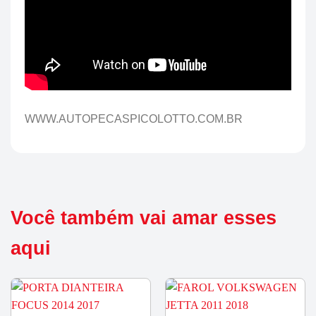
WWW.AUTOPECASPICOLOTTO.COM.BR
Você também vai amar esses
aqui