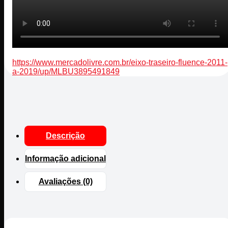
https://www.mercadolivre.com.br/eixo-traseiro-fluence-2011-
a-2019/up/MLBU3895491849
Descrição
Informação adicional
Avaliações (0)