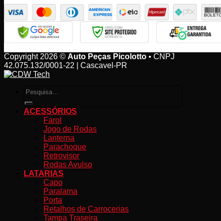
Copyright 2026 ©
Auto Peças Picolotto
• CNPJ
42.075.132/0001-22 | Cascavel-PR
Pesquisar
por:
ACESSÓRIOS
Farol
Jogo de Rodas
Lanterna
Parachoque
Retrovisor
Rodas Avulso
LATARIAS
Capo
Paralama
Porta
Retalhos de Carrocerias
Tampa Traseira