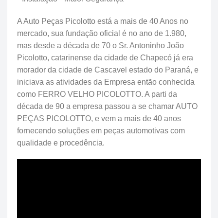
A Auto Peças Picolotto está a mais de 40 Anos no
mercado, sua fundação oficial é no ano de 1.980,
mas desde a década de 70 o Sr. Antoninho João
Picolotto, catarinense da cidade de Chapecó já era
morador da cidade de Cascavel estado do Paraná, e
iniciava as atividades da Empresa então conhecida
como FERRO VELHO PICOLOTTO. A parti da
década de 90 a empresa passou a se chamar AUTO
PEÇAS PICOLOTTO, e vem a mais de 40 anos
fornecendo soluções em peças automotivas com
qualidade e procedência.