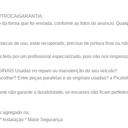
/TROCA/GARANTIA:
da forma que foi enviada, conforme as fotos do anuncio. Qualq
s de uso, estar recuperado, precisar de pintura final ou não 
ta por um profissional especializado, pois não nos responsab
IGINAIS Usadas no reparo ou manutenção do seu veículo?
lher? Entre peças paralelas e as originais usadas? a Picolotto
nte não garante a durabilidade, os encaixes não ficam perfeito
 agregado na:
 * Instalação * Maior Segurança