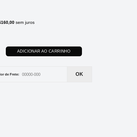
$
160,00
sem juros
SAV/PAR G4 quantidade
ADICIONAR AO CARRINHO
OK
or de Frete: