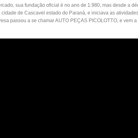
rcado, sua fundação oficial é no ano de 1.980, mas desde a déc
a cidade de Cascavel estado do Paraná, e iniciava as ativid
resa passou a se chamar AUTO PEÇAS PICOLOTTO, e vem a m