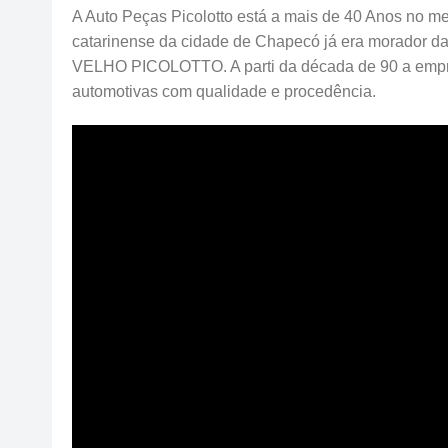
A Auto Peças Picolotto está a mais de 40 Anos no me
catarinense da cidade de Chapecó já era morador d
VELHO PICOLOTTO. A parti da década de 90 a emp
automotivas com qualidade e procedência.