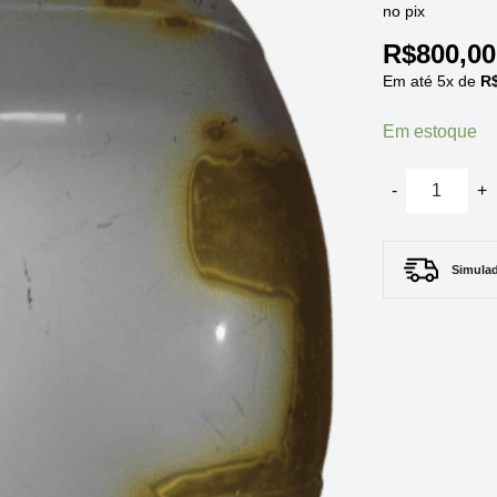
no pix
R$
800,00
Em até
5
x de
R
Em estoque
CAPO DT GOL/
Simulad