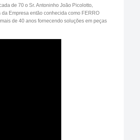
ada de 70 o Sr. Antoninho João Picolotto,
ades da Empresa então conhecida como FERRO
ais de 40 anos fornecendo soluções em peças