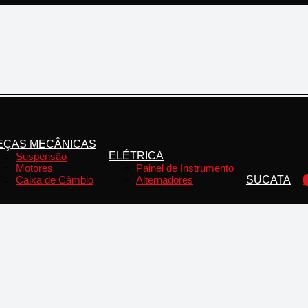
EÇAS MECÂNICAS
ELÉTRICA
Suspensão
Motores
Painel de Instrumento
Caixa de Câmbio
Alternadores
SUCATA