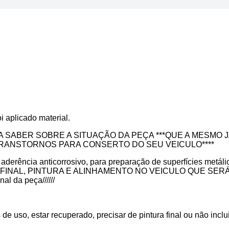
licado material.
A SABER SOBRE A SITUAÇÃO DA PEÇA ***QUE A MESMO
ANSTORNOS PARA CONSERTO DO SEU VEICULO****
rência anticorrosivo, para preparação de superfícies metálica
AÇÃO FINAL, PINTURA E ALINHAMENTO NO VEICULO QUE SER
al da peça//////
so, estar recuperado, precisar de pintura final ou não inclui