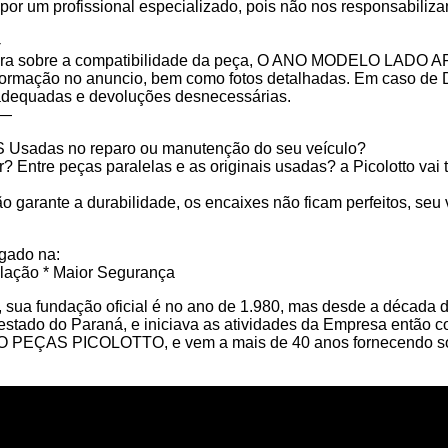
 um profissional especializado, pois não nos responsabilizam
-
sobre a compatibilidade da peça, O ANO MODELO LADO APLI
informação no anuncio, bem como fotos detalhadas. Em caso de
nadequadas e devoluções desnecessárias.
—
S Usadas no reparo ou manutenção do seu veículo?
Entre peças paralelas e as originais usadas? a Picolotto vai t
o garante a durabilidade, os encaixes não ficam perfeitos, seu 
gado na:
talação * Maior Segurança
 sua fundação oficial é no ano de 1.980, mas desde a década de
l estado do Paraná, e iniciava as atividades da Empresa e
TO PEÇAS PICOLOTTO, e vem a mais de 40 anos fornecendo so