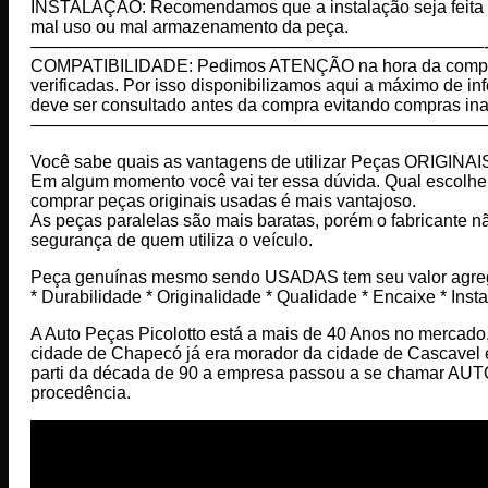
INSTALAÇÃO: Recomendamos que a instalação seja feita por
mal uso ou mal armazenamento da peça.
——————————————————————————
COMPATIBILIDADE: Pedimos ATENÇÃO na hora da compra 
verificadas. Por isso disponibilizamos aqui a máximo de 
deve ser consultado antes da compra evitando compras i
——————————————————————————
Você sabe quais as vantagens de utilizar Peças ORIGINAI
Em algum momento você vai ter essa dúvida. Qual escolher? 
comprar peças originais usadas é mais vantajoso.
As peças paralelas são mais baratas, porém o fabricante nã
segurança de quem utiliza o veículo.
Peça genuínas mesmo sendo USADAS tem seu valor agre
* Durabilidade * Originalidade * Qualidade * Encaixe * Ins
A Auto Peças Picolotto está a mais de 40 Anos no mercado,
cidade de Chapecó já era morador da cidade de Cascave
parti da década de 90 a empresa passou a se chamar AU
procedência.