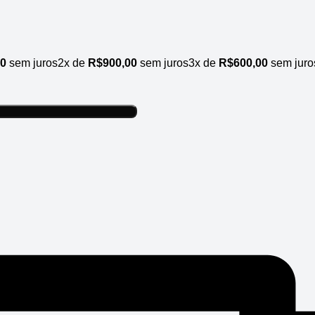
00
sem juros
2x de
R$
900,00
sem juros
3x de
R$
600,00
sem juro