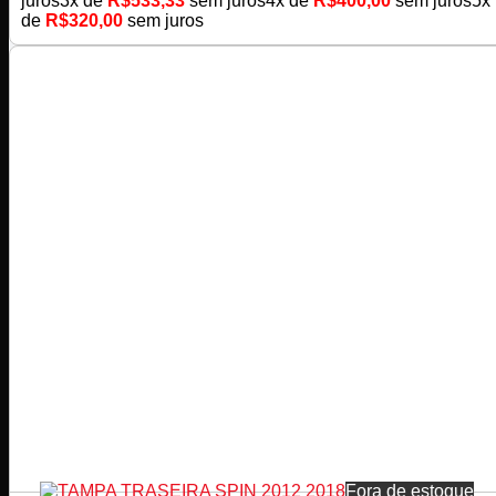
juros
3x de
R$
533,33
sem juros
4x de
R$
400,00
sem juros
5x
de
R$
320,00
sem juros
Fora de estoque