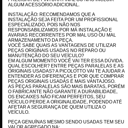
ALGUM ACESSÓRIO ADICIONAL.
INSTALAÇÃO: RECOMENDAMOS QUE A
INSTALAÇÃO SEJA FEITA POR UM PROFISSIONAL
ESPECIALIZADO, POIS NÃO NOS
RESPONSABILIZAMOS POR MÁ INSTALAÇÃO E
AVARIAS RECORRENTES POR MAL USO OU MAL
ARMAZENAMENTO DA PEÇA.
VOCÊ SABE QUAIS AS VANTAGENS DE UTILIZAR
PEÇAS ORIGINAIS USADAS NO REPARO OU
MANUTENÇÃO DO SEU VEÍCULO?
EM ALGUM MOMENTO VOCÊ VAI TER ESSA DÚVIDA.
QUAL ESCOLHER? ENTRE PEÇAS PARALELAS E AS
ORIGINAIS USADAS? A PICOLOTTO VAI TE AJUDAR A
ENTENDER AS DIFERENÇAS E POR QUE COMPRAR
PEÇAS ORIGINAIS USADAS É MAIS VANTAJOSO.
AS PEÇAS PARALELAS SÃO MAIS BARATAS, PORÉM
O FABRICANTE NÃO GARANTE A DURABILIDADE,
OS ENCAIXES NÃO FICAM PERFEITOS, SEU
VEÍCULO PERDE A ORIGINALIDADE, PODENDO ATÉ
AFETAR A SEGURANÇA DE QUEM UTILIZA O
VEÍCULO.
PEÇA GENUÍNAS MESMO SENDO USADAS TEM SEU
VALOR AGREGADO NA: