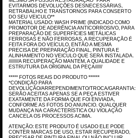
MESMO JA POSSUI RESTAURAÇÃO* PARA
EVITARMOS DEVOLUÇÕES DESNECESSÁRIAS,
RETRABALHO E TRANSTORNOS PARA CONSERTO
DO SEU VEICULO**
MATERIAL USADO: WASH PRIME (INDICADO COMO
PROMOTOR DE ADERÊNCIA ANTICORROSIVO, PARA
PREPARAÇÃO DE SUPERFÍCIES METÁLICAS
FERROSAS E NÃO FERROSAS. A RECUPERAÇÃO É
FEITA FORA DO VEÍCULO, ENTÃO A MESMA
PRECISA DE PREPARAÇÃO FINAL, PINTURA E
ALINHAMENTO NO VEICULO QUE SERÁ INSTALADA.
////////A RECUPERAÇÃO MANTEM, A QUALIDADE E
ESTRUTURA DA ORIGINAL DA PEÇA//////
***** FOTOS REAIS DO PRODUTO ******
*CONDIÇÃO PARA
DEVOLUÇÃO/ARREPENDIMENTO/TROCA/GARANTIA:
SERÃO ACEITAS APENAS SE A PEÇA ESTIVER
EXATAMENTE DA FORMA QUE FOI ENVIADA,
CONFORME AS FOTOS DO ANUNCIO. QUALQUER
MUDANÇA NA CARACTERÍSTICA OU VIOLAÇÃO
CANCELA OS PROCESSOS ACIMA.
ATENÇÃO: ESTE PRODUTO É USADO ELE PODE
CONTER MARCAS DE USO, ESTAR RECUPERADO,
PRECISAR DE PINTURA FINAL OU NÃO INCLUIR