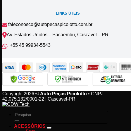
LINKS ÚTEIS
faleconosco@autopecaspicolotto.com.br
Av. Estados Unidos – Pacaembu, Cascavel – PR
+55 45 99934‑5543‬
Copyright 2026 ©
Auto Peças Picolotto
• CNPJ
42.075.132/0001-22 | Cascavel-PR
Pesquisar
por:
ACESSÓRIOS