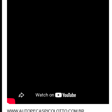
WWW.AUTOPECASPICOLOTTO.COM.BR