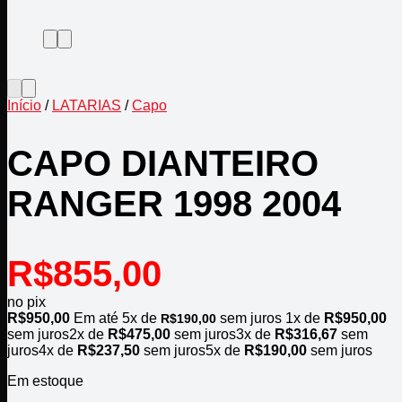
Início
/
LATARIAS
/
Capo
CAPO DIANTEIRO
RANGER 1998 2004
R$
855,00
no pix
R$
950,00
Em até
5
x de
sem juros
1x de
R$
950,00
R$
190,00
sem juros
2x de
R$
475,00
sem juros
3x de
R$
316,67
sem
juros
4x de
R$
237,50
sem juros
5x de
R$
190,00
sem juros
Em estoque