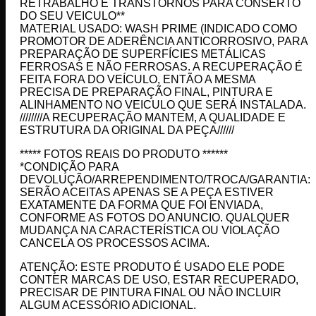
RETRABALHO E TRANSTORNOS PARA CONSERTO
DO SEU VEICULO**
MATERIAL USADO: WASH PRIME (INDICADO COMO
PROMOTOR DE ADERÊNCIA ANTICORROSIVO, PARA
PREPARAÇÃO DE SUPERFÍCIES METÁLICAS
FERROSAS E NÃO FERROSAS. A RECUPERAÇÃO É
FEITA FORA DO VEÍCULO, ENTÃO A MESMA
PRECISA DE PREPARAÇÃO FINAL, PINTURA E
ALINHAMENTO NO VEICULO QUE SERÁ INSTALADA.
////////A RECUPERAÇÃO MANTEM, A QUALIDADE E
ESTRUTURA DA ORIGINAL DA PEÇA//////
***** FOTOS REAIS DO PRODUTO ******
*CONDIÇÃO PARA
DEVOLUÇÃO/ARREPENDIMENTO/TROCA/GARANTIA:
SERÃO ACEITAS APENAS SE A PEÇA ESTIVER
EXATAMENTE DA FORMA QUE FOI ENVIADA,
CONFORME AS FOTOS DO ANUNCIO. QUALQUER
MUDANÇA NA CARACTERÍSTICA OU VIOLAÇÃO
CANCELA OS PROCESSOS ACIMA.
ATENÇÃO: ESTE PRODUTO É USADO ELE PODE
CONTER MARCAS DE USO, ESTAR RECUPERADO,
PRECISAR DE PINTURA FINAL OU NÃO INCLUIR
ALGUM ACESSÓRIO ADICIONAL.