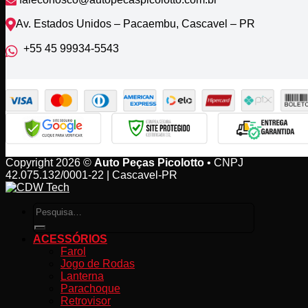
Av. Estados Unidos – Pacaembu, Cascavel – PR
+55 45 99934‑5543‬
Copyright 2026 ©
Auto Peças Picolotto
• CNPJ
42.075.132/0001-22 | Cascavel-PR
Pesquisar
por:
ACESSÓRIOS
Farol
Jogo de Rodas
Lanterna
Parachoque
Retrovisor