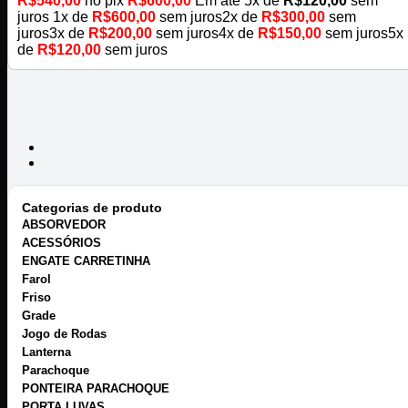
R$
540,00
no pix
R$
600,00
Em até
5
x de
R$
120,00
sem
juros
1x de
R$
600,00
sem juros
2x de
R$
300,00
sem
juros
3x de
R$
200,00
sem juros
4x de
R$
150,00
sem juros
5x
de
R$
120,00
sem juros
Categorias de produto
ABSORVEDOR
ACESSÓRIOS
ENGATE CARRETINHA
Farol
Friso
Grade
Jogo de Rodas
Lanterna
Parachoque
PONTEIRA PARACHOQUE
PORTA LUVAS