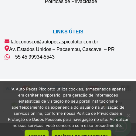
Políticas de Privacidade
LINKS ÚTEIS
faleconosco@autopecaspicolotto.com.br
Av. Estados Unidos – Pacaembu, Cascavel – PR
+55 45 99934‑5543‬
"A Auto Peças Picolotto utiliza cookies, armazenados apenas
em caráter temporário, para geração de informações
estatísticas de visitação no seu portal institucional e
aperfeiçoamento da experiência do usuário na utilização de
serviços online, conforme nossa Política de Privacidade e
Proteção de Dados Pessoais para navegação no site. Ao utilizar
nossos serviços, você concorda com esse procedimento."
Copyright 2026 ©
Auto Peças Picolotto
• CNPJ