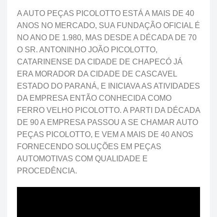
A AUTO PEÇAS PICOLOTTO ESTÁ A MAIS DE 40
ANOS NO MERCADO, SUA FUNDAÇÃO OFICIAL É
NO ANO DE 1.980, MAS DESDE A DÉCADA DE 70
O SR. ANTONINHO JOÃO PICOLOTTO,
CATARINENSE DA CIDADE DE CHAPECÓ JÁ
ERA MORADOR DA CIDADE DE CASCAVEL
ESTADO DO PARANÁ, E INICIAVA AS ATIVIDADES
DA EMPRESA ENTÃO CONHECIDA COMO
FERRO VELHO PICOLOTTO. A PARTI DA DÉCADA
DE 90 A EMPRESA PASSOU A SE CHAMAR AUTO
PEÇAS PICOLOTTO, E VEM A MAIS DE 40 ANOS
FORNECENDO SOLUÇÕES EM PEÇAS
AUTOMOTIVAS COM QUALIDADE E
PROCEDÊNCIA.