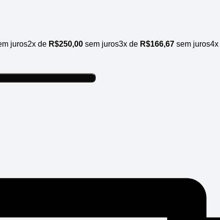
m juros
2x de
R$
250,00
sem juros
3x de
R$
166,67
sem juros
4x