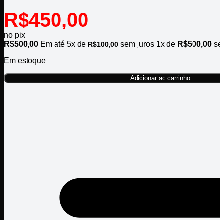
R$
450,00
no pix
R$
500,00
Em até
5
x de
sem juros
1x de
R$
500,00
se
R$
100,00
Em estoque
Adicionar ao carrinho