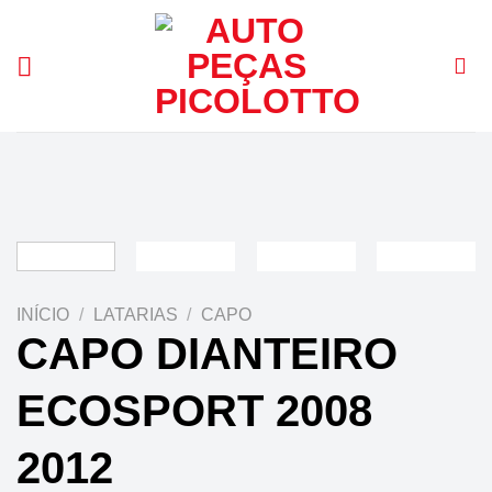
Skip
to
content
INÍCIO
/
LATARIAS
/
CAPO
CAPO DIANTEIRO
ECOSPORT 2008
2012