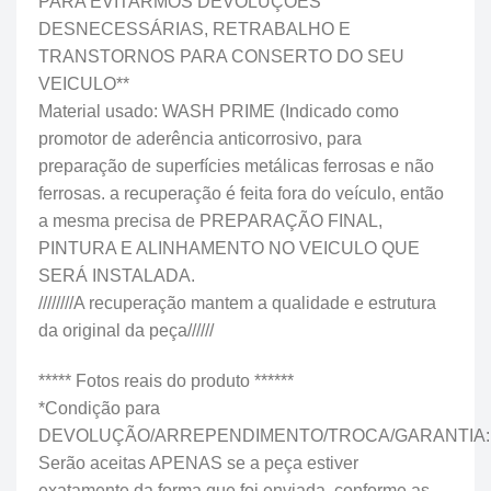
PARA EVITARMOS DEVOLUÇÕES
DESNECESSÁRIAS, RETRABALHO E
TRANSTORNOS PARA CONSERTO DO SEU
VEICULO**
Material usado: WASH PRIME (Indicado como
promotor de aderência anticorrosivo, para
preparação de superfícies metálicas ferrosas e não
ferrosas. a recuperação é feita fora do veículo, então
a mesma precisa de PREPARAÇÃO FINAL,
PINTURA E ALINHAMENTO NO VEICULO QUE
SERÁ INSTALADA.
////////A recuperação mantem a qualidade e estrutura
da original da peça//////
***** Fotos reais do produto ******
*Condição para
DEVOLUÇÃO/ARREPENDIMENTO/TROCA/GARANTIA:
Serão aceitas APENAS se a peça estiver
exatamente da forma que foi enviada, conforme as