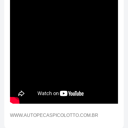
WWW.AUTOPECASPICOLOTTO.COM.BR