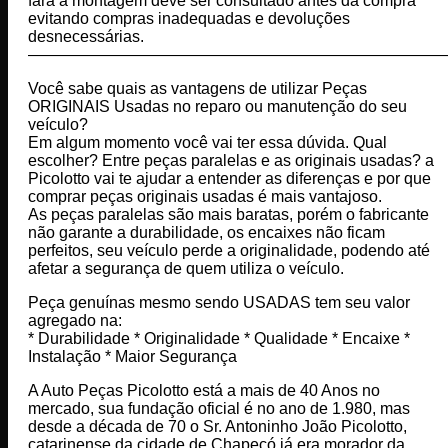
fará a montagem deve ser consultado antes da compra
evitando compras inadequadas e devoluções
desnecessárias.
——————————————————————————
Você sabe quais as vantagens de utilizar Peças
ORIGINAIS Usadas no reparo ou manutenção do seu
veículo?
Em algum momento você vai ter essa dúvida. Qual
escolher? Entre peças paralelas e as originais usadas? a
Picolotto vai te ajudar a entender as diferenças e por que
comprar peças originais usadas é mais vantajoso.
As peças paralelas são mais baratas, porém o fabricante
não garante a durabilidade, os encaixes não ficam
perfeitos, seu veículo perde a originalidade, podendo até
afetar a segurança de quem utiliza o veículo.
Peça genuínas mesmo sendo USADAS tem seu valor
agregado na:
* Durabilidade * Originalidade * Qualidade * Encaixe *
Instalação * Maior Segurança
A Auto Peças Picolotto está a mais de 40 Anos no
mercado, sua fundação oficial é no ano de 1.980, mas
desde a década de 70 o Sr. Antoninho João Picolotto,
catarinense da cidade de Chapecó já era morador da