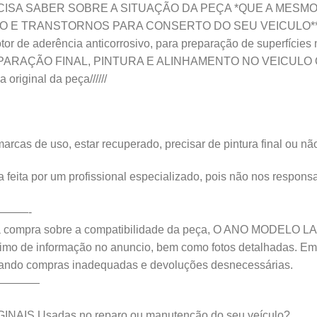
ISA SABER SOBRE A SITUAÇÃO DA PEÇA *QUE A MESM
 E TRANSTORNOS PARA CONSERTO DO SEU VEICULO*
de aderência anticorrosivo, para preparação de superfícies me
 de PREPARAÇÃO FINAL, PINTURA E ALINHAMENTO NO VEICU
 original da peça//////
s de uso, estar recuperado, precisar de pintura final ou não 
ta por um profissional especializado, pois não nos responsab
——-
ompra sobre a compatibilidade da peça, O ANO MODELO LAD
áximo de informação no anuncio, bem como fotos detalhadas. Em
tando compras inadequadas e devoluções desnecessárias.
————
IGINAIS Usadas no reparo ou manutenção do seu veículo?