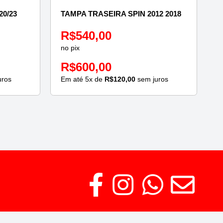
0/23
TAMPA TRASEIRA SPIN 2012 2018
R$
540,00
no pix
R$
600,00
uros
Em até
5
x de
R$
120,00
sem juros