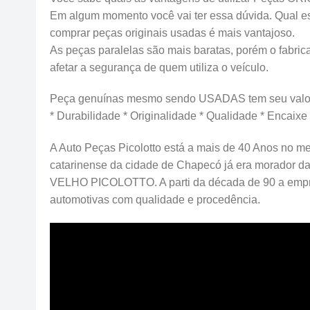
Em algum momento você vai ter essa dúvida. Qual esco
comprar peças originais usadas é mais vantajoso.
As peças paralelas são mais baratas, porém o fabrica
afetar a segurança de quem utiliza o veículo.
Peça genuínas mesmo sendo USADAS tem seu valor
* Durabilidade * Originalidade * Qualidade * Encaixe
A Auto Peças Picolotto está a mais de 40 Anos no me
catarinense da cidade de Chapecó já era morador d
VELHO PICOLOTTO. A parti da década de 90 a emp
automotivas com qualidade e procedência.