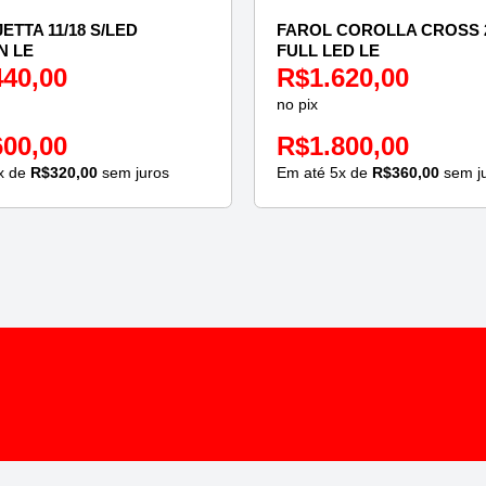
ETTA 11/18 S/LED
FAROL COROLLA CROSS 2
N LE
FULL LED LE
440,00
R$
1.620,00
no pix
600,00
R$
1.800,00
x de
R$
320,00
sem juros
Em até
5
x de
R$
360,00
sem j