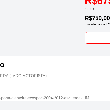
R$
67
no pix
R$
750,00
Em até
5
x de
R
to
RDA (LADO MOTORISTA)
-porta-dianteira-ecosport-2004-2012-esquerda-_JM