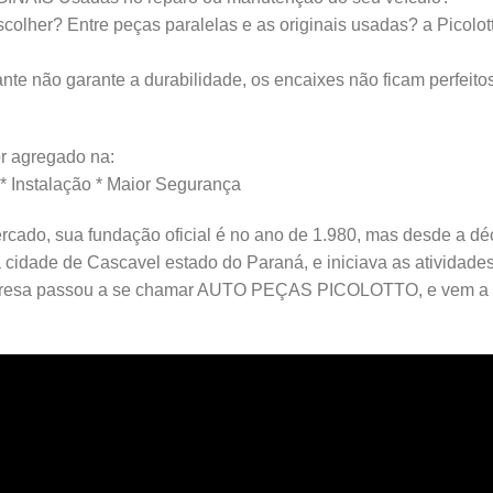
lher? Entre peças paralelas e as originais usadas? a Picolotto
nte não garante a durabilidade, os encaixes não ficam perfeito
 agregado na:
 * Instalação * Maior Segurança
rcado, sua fundação oficial é no ano de 1.980, mas desde a déc
a cidade de Cascavel estado do Paraná, e iniciava as ativid
resa passou a se chamar AUTO PEÇAS PICOLOTTO, e vem a m