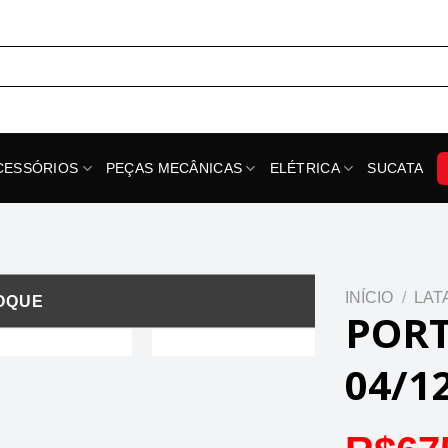
CESSÓRIOS
PEÇAS MECÂNICAS
ELÉTRICA
SUCATA
INÍCIO
/
LAT
PORT
04/12