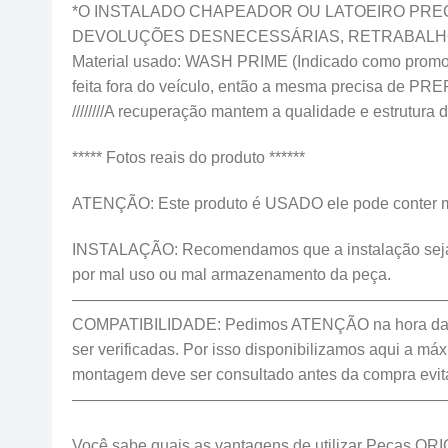
*O INSTALADO CHAPEADOR OU LATOEIRO PREC
DEVOLUÇÕES DESNECESSÁRIAS, RETRABALHO
Material usado: WASH PRIME (Indicado como promotor 
feita fora do veículo, então a mesma precisa
////////A recuperação mantem a qualidade e estrutura da
***** Fotos reais do produto ******
ATENÇÃO: Este produto é USADO ele pode conter marca
INSTALAÇÃO: Recomendamos que a instalação seja fei
por mal uso ou mal armazenamento da peça.
————————————————————————
COMPATIBILIDADE: Pedimos ATENÇÃO na hora da c
ser verificadas. Por isso disponibilizamos aqui a m
montagem deve ser consultado antes da compra evi
———————————————————————
Você sabe quais as vantagens de utilizar Peças OR