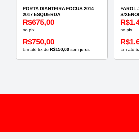
PORTA DIANTEIRA FOCUS 2014
FAROL J
2017 ESQUERDA
S/XENO
R$
675,00
R$
1.
no pix
no pix
R$
750,00
R$
1.
Em até
5
x de
R$
150,00
sem juros
Em até
5