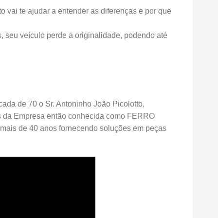
 vai te ajudar a entender as diferenças e por que
s, seu veículo perde a originalidade, podendo até
ada de 70 o Sr. Antoninho João Picolotto,
ades da Empresa então conhecida como FERRO
ais de 40 anos fornecendo soluções em peças