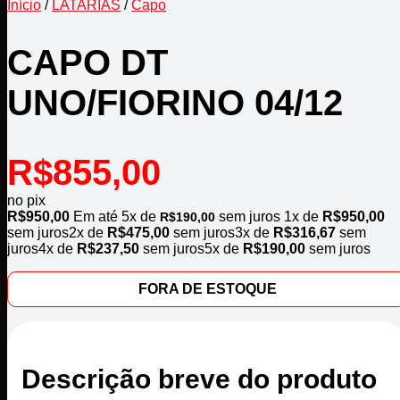
Início
/
LATARIAS
/
Capo
CAPO DT
UNO/FIORINO 04/12
R$
855,00
no pix
R$
950,00
Em até
5
x de
sem juros
1x de
R$
950,00
R$
190,00
sem juros
2x de
R$
475,00
sem juros
3x de
R$
316,67
sem
juros
4x de
R$
237,50
sem juros
5x de
R$
190,00
sem juros
FORA DE ESTOQUE
Descrição breve do produto