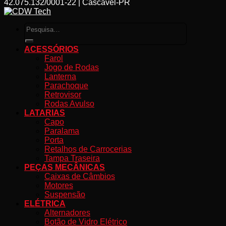
42.075.132/0001-22 | Cascavel-PR
Pesquisar
por:
ACESSÓRIOS
Farol
Jogo de Rodas
Lanterna
Parachoque
Retrovisor
Rodas Avulso
LATARIAS
Capo
Paralama
Porta
Retalhos de Carrocerias
Tampa Traseira
PEÇAS MECÂNICAS
Caixas de Câmbios
Motores
Suspensão
ELÉTRICA
Alternadores
Botão de Vidro Elétrico