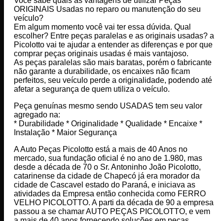
Você sabe quais as vantagens de utilizar Peças
ORIGINAIS Usadas no reparo ou manutenção do seu
veículo?
Em algum momento você vai ter essa dúvida. Qual
escolher? Entre peças paralelas e as originais usadas? a
Picolotto vai te ajudar a entender as diferenças e por que
comprar peças originais usadas é mais vantajoso.
As peças paralelas são mais baratas, porém o fabricante
não garante a durabilidade, os encaixes não ficam
perfeitos, seu veículo perde a originalidade, podendo até
afetar a segurança de quem utiliza o veículo.
Peça genuínas mesmo sendo USADAS tem seu valor
agregado na:
* Durabilidade * Originalidade * Qualidade * Encaixe *
Instalação * Maior Segurança
A Auto Peças Picolotto está a mais de 40 Anos no
mercado, sua fundação oficial é no ano de 1.980, mas
desde a década de 70 o Sr. Antoninho João Picolotto,
catarinense da cidade de Chapecó já era morador da
cidade de Cascavel estado do Paraná, e iniciava as
atividades da Empresa então conhecida como FERRO
VELHO PICOLOTTO. A parti da década de 90 a empresa
passou a se chamar AUTO PEÇAS PICOLOTTO, e vem
a mais de 40 anos fornecendo soluções em peças