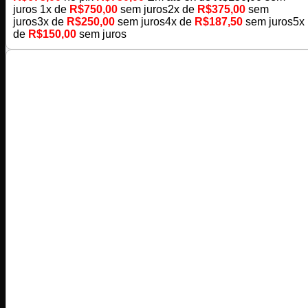
juros
1x de
R$
750,00
sem juros
2x de
R$
375,00
sem
juros
3x de
R$
250,00
sem juros
4x de
R$
187,50
sem juros
5x
de
R$
150,00
sem juros