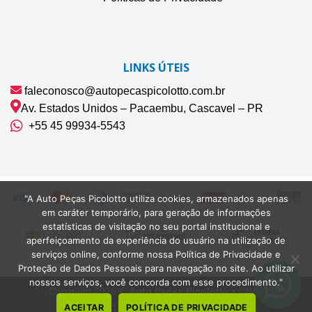
LINKS ÚTEIS
faleconosco@autopecaspicolotto.com.br
Av. Estados Unidos – Pacaembu, Cascavel – PR
+55 45 99934‑5543‬
"A Auto Peças Picolotto utiliza cookies, armazenados apenas
em caráter temporário, para geração de informações
estatísticas de visitação no seu portal institucional e
aperfeiçoamento da experiência do usuário na utilização de
serviços online, conforme nossa Política de Privacidade e
Proteção de Dados Pessoais para navegação no site. Ao utilizar
nossos serviços, você concorda com esse procedimento."
Copyright 2026 ©
Auto Peças Picolotto
• CNPJ
42.075.132/0001-22 | Cascavel-PR
ACEITAR
POLÍTICA DE PRIVACIDADE