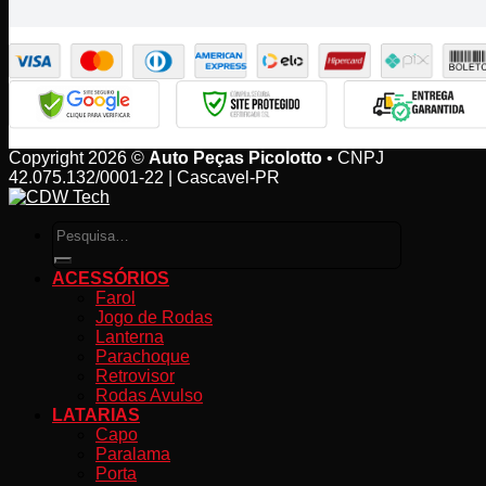
Copyright 2026 ©
Auto Peças Picolotto
• CNPJ
42.075.132/0001-22 | Cascavel-PR
Pesquisar
por:
ACESSÓRIOS
Farol
Jogo de Rodas
Lanterna
Parachoque
Retrovisor
Rodas Avulso
LATARIAS
Capo
Paralama
Porta