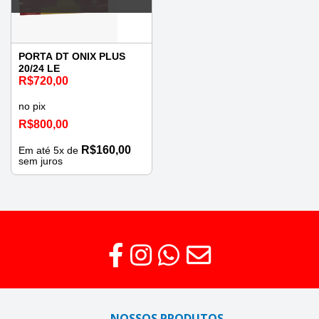
PORTA DT ONIX PLUS
20/24 LE
R$
720,00
no pix
R$
800,00
R$
160,00
Em até
5
x de
sem juros
NOSSOS PRODUTOS