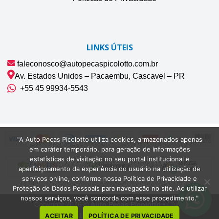
LINKS ÚTEIS
faleconosco@autopecaspicolotto.com.br
Av. Estados Unidos – Pacaembu, Cascavel – PR
+55 45 99934‑5543‬
"A Auto Peças Picolotto utiliza cookies, armazenados apenas
em caráter temporário, para geração de informações
estatísticas de visitação no seu portal institucional e
aperfeiçoamento da experiência do usuário na utilização de
serviços online, conforme nossa Política de Privacidade e
Proteção de Dados Pessoais para navegação no site. Ao utilizar
nossos serviços, você concorda com esse procedimento."
Copyright 2026 ©
Auto Peças Picolotto
• CNPJ
42.075.132/0001-22 | Cascavel-PR
ACEITAR
POLÍTICA DE PRIVACIDADE